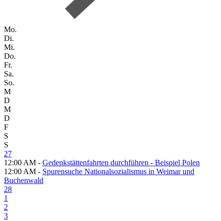
Mo.
Di.
Mi.
Do.
Fr.
Sa.
So.
M
D
M
D
F
S
S
27
12:00 AM -
Gedenkstättenfahrten durchführen - Beispiel Polen
12:00 AM -
Spurensuche Nationalsozialismus in Weimar und
Buchenwald
28
1
2
3