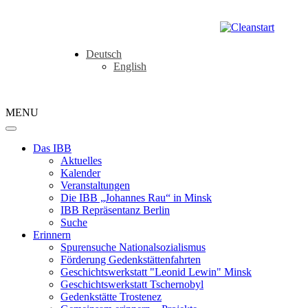
Deutsch
English
MENU
Das IBB
Aktuelles
Kalender
Veranstaltungen
Die IBB „Johannes Rau“ in Minsk
IBB Repräsentanz Berlin
Suche
Erinnern
Spurensuche Nationalsozialismus
Förderung Gedenkstättenfahrten
Geschichtswerkstatt "Leonid Lewin" Minsk
Geschichtswerkstatt Tschernobyl
Gedenkstätte Trostenez