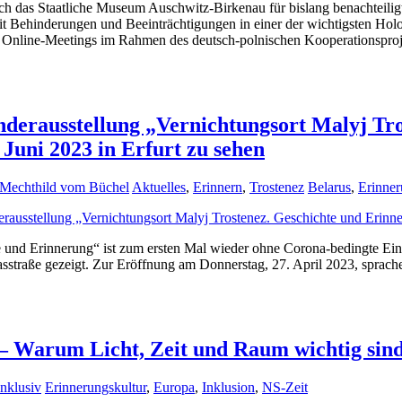
ich das Staatliche Museum Auschwitz-Birkenau für bislang benachteili
 Behinderungen und Beeinträchtigungen in einer der wichtigsten Holo
 Online-Meetings im Rahmen des deutsch-polnischen Kooperationsproje
derausstellung „Vernichtungsort Malyj Tros
 Juni 2023 in Erfurt zu sehen
Mechthild vom Büchel
Aktuelles
,
Erinnern
,
Trostenez
Belarus
,
Erinner
e und Erinnerung“ ist zum ersten Mal wieder ohne Corona-bedingte Ei
reasstraße gezeigt. Zur Eröffnung am Donnerstag, 27. April 2023, spr
 – Warum Licht, Zeit und Raum wichtig sin
inklusiv
Erinnerungskultur
,
Europa
,
Inklusion
,
NS-Zeit