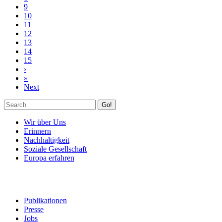
9
10
11
12
13
14
15
›
»
Next
Go!
Wir über Uns
Erinnern
Nachhaltigkeit
Soziale Gesellschaft
Europa erfahren
Publikationen
Presse
Jobs