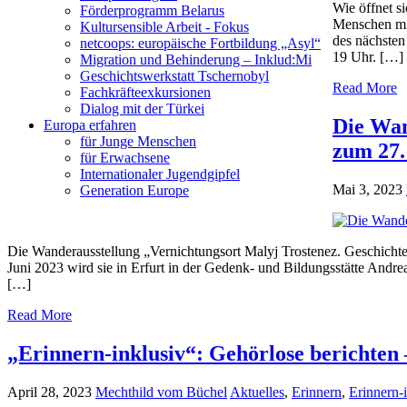
Wie öffnet s
Förderprogramm Belarus
Menschen mit
Kultursensible Arbeit - Fokus
des nächsten
netcoops: europäische Fortbildung „Asyl“
19 Uhr. […]
Migration und Behinderung – Inklud:Mi
Geschichtswerkstatt Tschernobyl
Read More
Fachkräfteexkursionen
Dialog mit der Türkei
Die Wan
Europa erfahren
für Junge Menschen
zum 27.
für Erwachsene
Internationaler Jugendgipfel
Mai 3, 2023
Generation Europe
Die Wanderausstellung „Vernichtungsort Malyj Trostenez. Geschicht
Juni 2023 wird sie in Erfurt in der Gedenk- und Bildungsstätte And
[…]
Read More
„Erinnern-inklusiv“: Gehörlose berichten
April 28, 2023
Mechthild vom Büchel
Aktuelles
,
Erinnern
,
Erinnern-