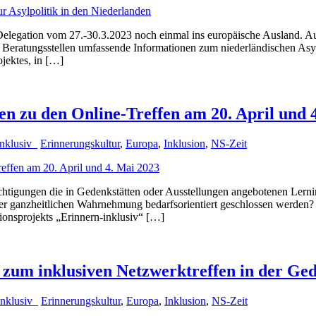
 Delegation vom 27.-30.3.2023 noch einmal ins europäische Ausland. A
s Beratungsstellen umfassende Informationen zum niederländischen Asy
ojektes, in […]
en zu den Online-Treffen am 20. April und 
inklusiv_
Erinnerungskultur
,
Europa
,
Inklusion
,
NS-Zeit
chtigungen die in Gedenkstätten oder Ausstellungen angebotenen Lern
r ganzheitlichen Wahrnehmung bedarfsorientiert geschlossen werden? D
onsprojekts „Erinnern-inklusiv“ […]
 zum inklusiven Netzwerktreffen in der Gede
inklusiv_
Erinnerungskultur
,
Europa
,
Inklusion
,
NS-Zeit