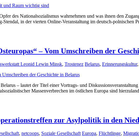
Opfer des Nationalsozialismus wahrnehmen und was ihnen den Zugang z
tendal, in der vierten Online-Veranstaltung im deutsch-polnischen Pr
steuropas“ – Vom Umschreiben der Geschic
swerkstatt Leonid Lewin Minsk
,
Trostenez
Belarus
,
Erinnerungskultur
arus – lautet der Titel einer Vortrags- und Diskussionsveranstaltun
lsozialistischer Massenverbrechen im östlichen Europa sind hierzulan
perationstreffen zur Asylpolitik in den Nie
sellschaft
,
netcoops
,
Soziale Gesellschaft
Europa
,
Flüchtlinge
,
Migrati