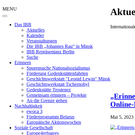
MENU
Aktue
Das IBB
Internation
Aktuelles
Kalender
Veranstaltungen
Die IBB „Johannes Rau“ in Minsk
IBB Repräsentanz Berlin
Suche
Erinnern
Spurensuche Nationalsozialismus
Förderung Gedenkstättenfahrten
Geschichtswerkstatt "Leonid Lewin" Minsk
Geschichtswerkstatt Tschernobyl
Gedenkstätte Trostenez
„Erinne
Gemeinsam erinnern – Projekte
An die Grenze gehen
Online-
Nachhaltigkeit
ewoca 3
Förderprogramm Belarus
Mai 5, 2023
Europäische Aktionswochen
Soziale Gesellschaft
Europe4refugees