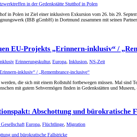
tthof in Polen ist Ziel einer inklusiven Exkursion vom 26. bis 29. Se
egegnungswerk (IBB gGmbH) in Dortmund zusammen mit seinen Partnern d
uen EU-Projekts „Erinnern-inklusiv“ / „R
inklusiv
Erinnerungskultur
,
Europa
,
Inklusion
,
NS-Zeit
erden, die sich mit einem Rollstuhl fortbewegen müssen. Mal sind Text
Menschen mit gutem Sehvermögen finden in Gedenkstätten und Museen, d
onspakt: Abschottung und bürokratische Fa
 Gesellschaft
Europa
,
Flüchtlinge
,
Migration