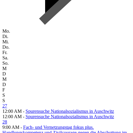
Mo.
Di.
Mi.
Do.
Fr.
Sa.
So.
M
D
M
D
F
S
S
27
12:00 AM -
Spurensuche Nationalsozialismus in Auschwitz
12:00 AM -
Spurensuche Nationalsozialismus in Auschwitz
28
9:00 AM -
Fach- und Vernetzungstag fokus plus.
Handlungskompetenz und Zivilcourage gegen die Abschottung im