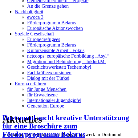
Gemeinsam erinnern – Projekte
An die Grenze gehen
Nachhaltigkeit
ewoca 3
Förderprogramm Belarus
Europäische Aktionswochen
Soziale Gesellschaft
Europe4refugees
Förderprogramm Belarus
Kultursensible Arbeit - Fokus
netcoops: europäische Fortbildung „Asyl“
Migration und Behinderung – Inklud:Mi
Geschichtswerkstatt Tschernobyl
Fachkräfteexkursionen
Dialog mit der Türkei
Europa erfahren
für Junge Menschen
für Erwachsene
Internationaler Jugendgipfel
Generation Europe
Aktuelles
Dortmund sucht kreative Unterstützung
für eine Broschüre zum
Förderprogramm Belarus
Internationales Bildungs- und Begegnungswerk in Dortmund