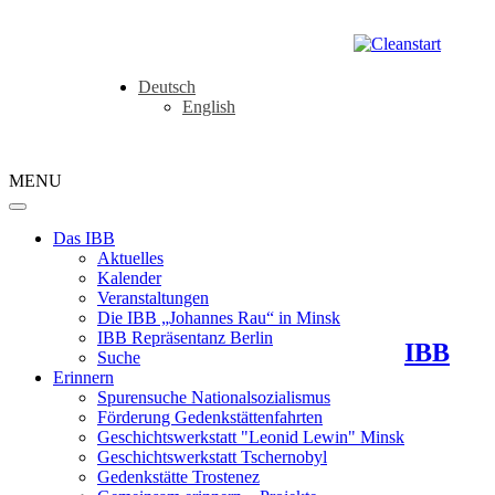
Deutsch
English
MENU
Das IBB
Aktuelles
Kalender
Veranstaltungen
Die IBB „Johannes Rau“ in Minsk
IBB Repräsentanz Berlin
IBB
Suche
Erinnern
Spurensuche Nationalsozialismus
Förderung Gedenkstättenfahrten
Geschichtswerkstatt "Leonid Lewin" Minsk
Geschichtswerkstatt Tschernobyl
Gedenkstätte Trostenez