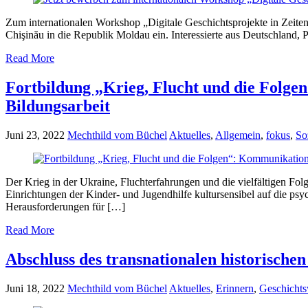
Zum internationalen Workshop „Digitale Geschichtsprojekte in Zeit
Chişinău in die Republik Moldau ein. Interessierte aus Deutschland
Read More
Fortbildung „Krieg, Flucht und die Folge
Bildungsarbeit
Juni 23, 2022
Mechthild vom Büchel
Aktuelles
,
Allgemein
,
fokus
,
So
Der Krieg in der Ukraine, Fluchterfahrungen und die vielfältigen Fo
Einrichtungen der Kinder- und Jugendhilfe kultursensibel auf die p
Herausforderungen für […]
Read More
Abschluss des transnationalen historischen
Juni 18, 2022
Mechthild vom Büchel
Aktuelles
,
Erinnern
,
Geschichts