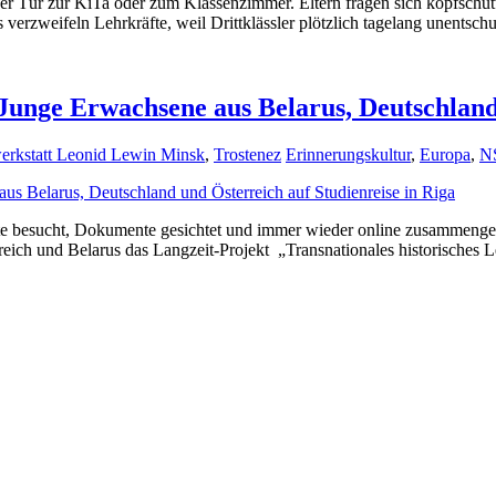
er Tür zur KiTa oder zum Klassenzimmer. Eltern fragen sich kopfschüt
 verzweifeln Lehrkräfte, weil Drittklässler plötzlich tagelang unentsch
 Junge Erwachsene aus Belarus, Deutschland
erkstatt Leonid Lewin Minsk
,
Trostenez
Erinnerungskultur
,
Europa
,
NS
 besucht, Dokumente gesichtet und immer wieder online zusammengearb
eich und Belarus das Langzeit-Projekt „Transnationales historisches