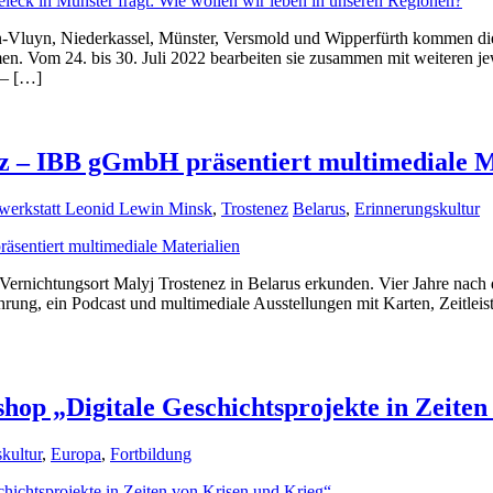
-Vluyn, Niederkassel, Münster, Versmold und Wipperfürth kommen die 
. Vom 24. bis 30. Juli 2022 bearbeiten sie zusammen mit weiteren je
 – […]
z – IBB gGmbH präsentiert multimediale M
werkstatt Leonid Lewin Minsk
,
Trostenez
Belarus
,
Erinnerungskultur
ernichtungsort Malyj Trostenez in Belarus erkunden. Vier Jahre nach d
ührung, ein Podcast und multimediale Ausstellungen mit Karten, Zeitlei
hop „Digitale Geschichtsprojekte in Zeiten
kultur
,
Europa
,
Fortbildung