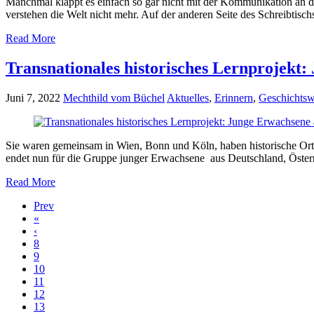
Manchmal klappt es einfach so gar nicht mit der Kommunikation an d
verstehen die Welt nicht mehr. Auf der anderen Seite des Schreibtischs
Read More
Transnationales historisches Lernprojekt:
Juni 7, 2022
Mechthild vom Büchel
Aktuelles
,
Erinnern
,
Geschichtsw
Sie waren gemeinsam in Wien, Bonn und Köln, haben historische Orte
endet nun für die Gruppe junger Erwachsene aus Deutschland, Österr
Read More
Prev
«
‹
8
9
10
11
12
13