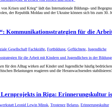
en von Krisen und Krieg“ lädt das Internationale Bildungs- und Beg
, Polen, der Republik Moldau und der Ukraine können sich bis zum 30.
n“: Kommunikationsstrategien für die Arbei
ziale Gesellschaft
Fachkräfte
,
Fortbildung
,
Geflüchtete
,
Jugendliche
lgen für den Alltag wirken auf Kinder und Jugendliche häufig bedrück
sychischen Belastungen reagieren und die Heranwachsenden stabilisiere
 Lernprojekts in Riga: Erinnerungskultur is
werkstatt Leonid Lewin Minsk
,
Trostenez
Belarus
,
Erinnerungskultur