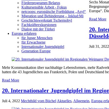
Sechs Monate
Förderprogramm Belarus
Begegnungswe
Kultursensible Arbeit - Fokus
Europa“. Die
netcoops: europäische Fortbildung „Asyl“
Migration und Behinderung – Inklud:Mi
Read More
Geschichtswerkstatt Tschernobyl
Fachkräfteexkursionen
20. Int
Dialog mit der Türkei
Europa erfahren
Düsseld
für Junge Menschen
für Erwachsene
Juli 31, 2022
Internationaler Jugendgipfel
Generation Europe
Mehr Kommunikation über nachhaltige Lebensformen, mehr Radverkehr
hatten die 43 Jugendlichen aus Frankreich, Polen und Deutschland b
Read More
20. Internationaler Jugendgipfel im Regio
Juli 4, 2022
Mechthild vom Büchel
Aktuelles
,
Allgemein
,
Europa erf