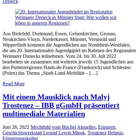
Dreieck
Aus Bielefeld, Dortmund, Essen, Gelsenkirchen, Gronau,
Neukirchen-Vluyn, Niederkassel, Münster, Versmold und
Wipperfürth kommen die Jugendlichen aus Nordrhein-Westfalen,
die am 20. Internationalen Jugendgipfel im Rahmen des Regionalen
Weimarer Dreiecks teilnehmen. Vom 24. bis 30. Juli 2022
bearbeiten sie zusammen mit weiteren jeweils 15 Jugendlichen aus
den Partnerregionen Hauts-de-France (Frankreich) und Schlesien
(Polen) das Thema „Stadt-Land-Mobilität – […]
Read More
Mit einem Mausklick nach Malyj
Trostenez – IBB gGmbH präsentiert
multimediale Materialien
Juni 28, 2022
Mechthild vom Büchel
Aktuelles
,
Erinnern
,
Geschichtswerkstatt Leonid Lewin Minsk
,
Trostenez
Belarus
,
Erinnerungskultur