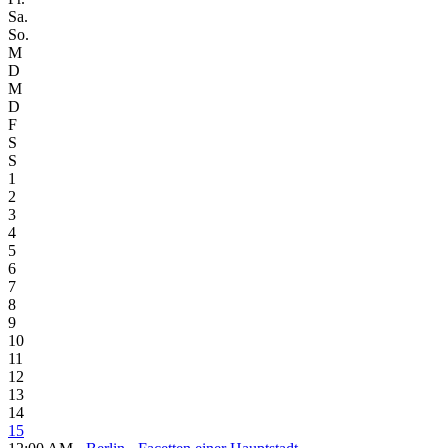
Sa.
So.
M
D
M
D
F
S
S
1
2
3
4
5
6
7
8
9
10
11
12
13
14
15