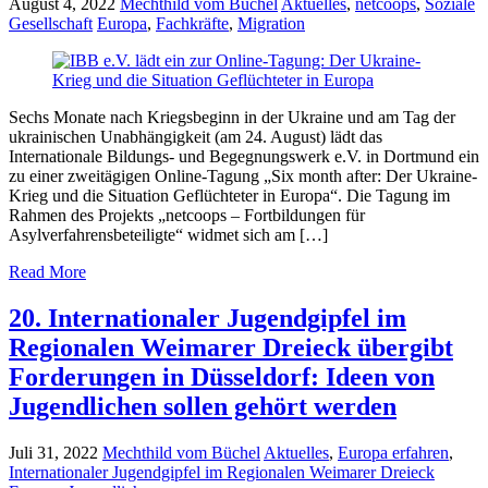
August 4, 2022
Mechthild vom Büchel
Aktuelles
,
netcoops
,
Soziale
Gesellschaft
Europa
,
Fachkräfte
,
Migration
Sechs Monate nach Kriegsbeginn in der Ukraine und am Tag der
ukrainischen Unabhängigkeit (am 24. August) lädt das
Internationale Bildungs- und Begegnungswerk e.V. in Dortmund ein
zu einer zweitägigen Online-Tagung „Six month after: Der Ukraine-
Krieg und die Situation Geflüchteter in Europa“. Die Tagung im
Rahmen des Projekts „netcoops – Fortbildungen für
Asylverfahrensbeteiligte“ widmet sich am […]
Read More
20. Internationaler Jugendgipfel im
Regionalen Weimarer Dreieck übergibt
Forderungen in Düsseldorf: Ideen von
Jugendlichen sollen gehört werden
Juli 31, 2022
Mechthild vom Büchel
Aktuelles
,
Europa erfahren
,
Internationaler Jugendgipfel im Regionalen Weimarer Dreieck