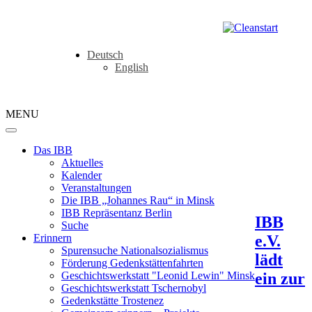
Deutsch
English
MENU
Das IBB
Aktuelles
Kalender
Veranstaltungen
Die IBB „Johannes Rau“ in Minsk
IBB Repräsentanz Berlin
IBB
Suche
e.V.
Erinnern
Spurensuche Nationalsozialismus
lädt
Förderung Gedenkstättenfahrten
ein zur
Geschichtswerkstatt "Leonid Lewin" Minsk
Geschichtswerkstatt Tschernobyl
Gedenkstätte Trostenez