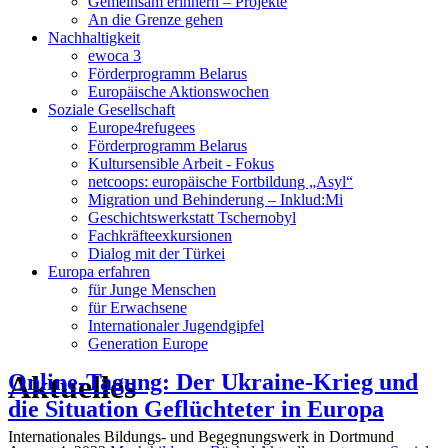
Gemeinsam erinnern – Projekte
An die Grenze gehen
Nachhaltigkeit
ewoca 3
Förderprogramm Belarus
Europäische Aktionswochen
Soziale Gesellschaft
Europe4refugees
Förderprogramm Belarus
Kultursensible Arbeit - Fokus
netcoops: europäische Fortbildung „Asyl“
Migration und Behinderung – Inklud:Mi
Geschichtswerkstatt Tschernobyl
Fachkräfteexkursionen
Dialog mit der Türkei
Europa erfahren
für Junge Menschen
für Erwachsene
Internationaler Jugendgipfel
Generation Europe
Aktuelles
Online-Tagung: Der Ukraine-Krieg und
die Situation Geflüchteter in Europa
Internationales Bildungs- und Begegnungswerk in Dortmund