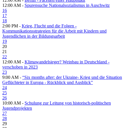
12:00 AM -
Berlin - Facetten einer Hauptstadt
12:00 AM -
Spurensuche Nationalsozialismus in Auschwitz
16
17
18
2:00 PM -
Krieg, Flucht und die Folgen -
Kommunikationsstrategien für die Arbeit mit Kindern und
Jugendlichen in der Bildungsarbeit
19
20
21
22
12:00 AM -
Klimawandelsieger? Weinbau in Deutschland -
verschoben in 2023
23
9:00 AM -
“Six months after: der Ukraine- Krieg und die Situation
Geflüchteter in Europa - Rückblick und Ausblick”
24
25
26
10:00 AM -
Schulung zur Leitung von historisch-politischen
Jugendprojekten
27
28
29