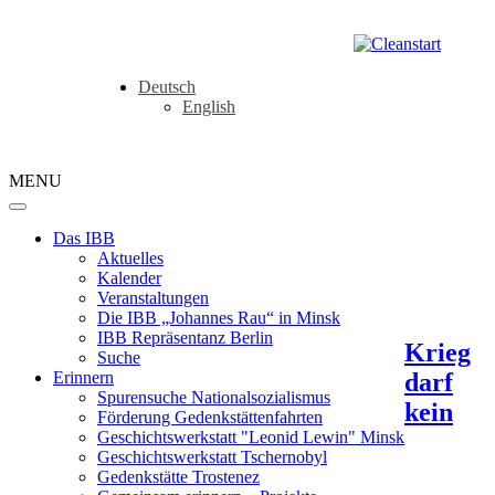
Deutsch
English
MENU
Das IBB
Aktuelles
Kalender
Veranstaltungen
Die IBB „Johannes Rau“ in Minsk
IBB Repräsentanz Berlin
Krieg
Suche
darf
Erinnern
Spurensuche Nationalsozialismus
kein
Förderung Gedenkstättenfahrten
Geschichtswerkstatt "Leonid Lewin" Minsk
Geschichtswerkstatt Tschernobyl
Gedenkstätte Trostenez