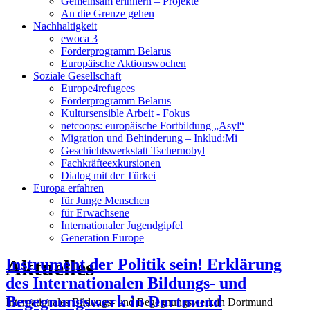
Gemeinsam erinnern – Projekte
An die Grenze gehen
Nachhaltigkeit
ewoca 3
Förderprogramm Belarus
Europäische Aktionswochen
Soziale Gesellschaft
Europe4refugees
Förderprogramm Belarus
Kultursensible Arbeit - Fokus
netcoops: europäische Fortbildung „Asyl“
Migration und Behinderung – Inklud:Mi
Geschichtswerkstatt Tschernobyl
Fachkräfteexkursionen
Dialog mit der Türkei
Europa erfahren
für Junge Menschen
für Erwachsene
Internationaler Jugendgipfel
Generation Europe
Aktuelles
Instrument der Politik sein! Erklärung
des Internationalen Bildungs- und
Begegnungswerk in Dortmund
Internationales Bildungs- und Begegnungswerk in Dortmund