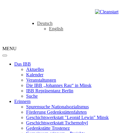
Deutsch
English
MENU
Das IBB
Aktuelles
Kalender
Veranstaltungen
Die IBB „Johannes Rau“ in Minsk
IBB Repräsentanz Berlin
Suche
Erinnern
Spurensuche Nationalsozialismus
Förderung Gedenkstättenfahrten
Geschichtswerkstatt "Leonid Lewin" Minsk
Geschichtswerkstatt Tschernobyl
Gedenkstätte Trostenez