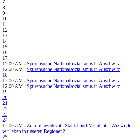
7
8
9
10
11
12
13
14
15
16
17
12:00 AM -
Spurensuche Nationalsozialismus in Auschwitz
12:00 AM -
Spurensuche Nationalsozialismus in Auschwitz
18
12:00 AM -
Spurensuche Nationalsozialismus in Auschwitz
12:00 AM -
Spurensuche Nationalsozialismus in Auschwitz
19
20
21
22
23
24
12:00 AM -
Zukunftswerkstatt: Stadt-Land-Mobilität – Wie wollen
wir leben in unseren Regionen?
25