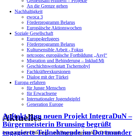
Gemeinsam erinnern – Projekte
An die Grenze gehen
Nachhaltigkeit
ewoca 3
Förderprogramm Belarus
Europäische Aktionswochen
Soziale Gesellschaft
Europe4refugees
Förderprogramm Belarus
Kultursensible Arbeit - Fokus
netcoops: europäische Fortbildung „Asyl“
Migration und Behinderung – Inklud:Mi
Geschichtswerkstatt Tschernobyl
Fachkräfteexkursionen
Dialog mit der Türkei
Europa erfahren
für Junge Menschen
für Erwachsene
Internationaler Jugendgipfel
Generation Europe
Aktuelles
Auftakt zum neuen Projekt IntegraDuN –
Bürgermeisterin Brunsing begrüßt
engagierte Teilnehmende im Dortmunder
Internationales Bildungs- und Begegnungswerk in Dortmund