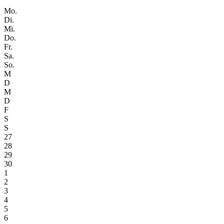
Mo.
Di.
Mi.
Do.
Fr.
Sa.
So.
M
D
M
D
F
S
S
27
28
29
30
1
2
3
4
5
6