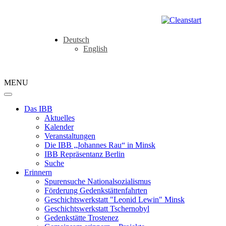
Deutsch
English
MENU
Das IBB
Aktuelles
Kalender
Veranstaltungen
Die IBB „Johannes Rau“ in Minsk
IBB Repräsentanz Berlin
Suche
Erinnern
Spurensuche Nationalsozialismus
Förderung Gedenkstättenfahrten
Geschichtswerkstatt "Leonid Lewin" Minsk
Geschichtswerkstatt Tschernobyl
Gedenkstätte Trostenez