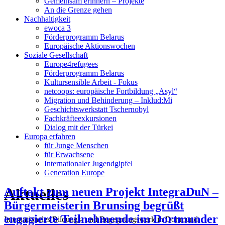
Gemeinsam erinnern – Projekte
An die Grenze gehen
Nachhaltigkeit
ewoca 3
Förderprogramm Belarus
Europäische Aktionswochen
Soziale Gesellschaft
Europe4refugees
Förderprogramm Belarus
Kultursensible Arbeit - Fokus
netcoops: europäische Fortbildung „Asyl“
Migration und Behinderung – Inklud:Mi
Geschichtswerkstatt Tschernobyl
Fachkräfteexkursionen
Dialog mit der Türkei
Europa erfahren
für Junge Menschen
für Erwachsene
Internationaler Jugendgipfel
Generation Europe
Aktuelles
Auftakt zum neuen Projekt IntegraDuN –
Bürgermeisterin Brunsing begrüßt
engagierte Teilnehmende im Dortmunder
Internationales Bildungs- und Begegnungswerk in Dortmund