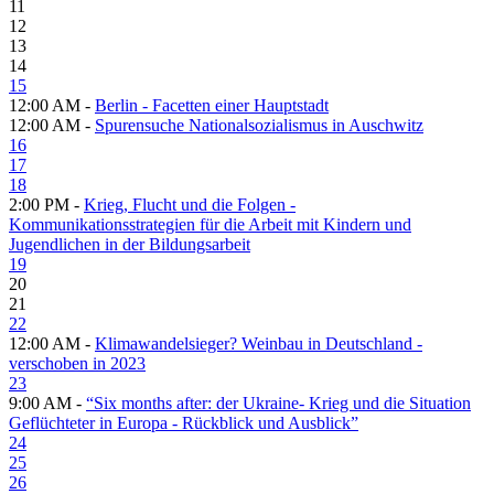
11
12
13
14
15
12:00 AM -
Berlin - Facetten einer Hauptstadt
12:00 AM -
Spurensuche Nationalsozialismus in Auschwitz
16
17
18
2:00 PM -
Krieg, Flucht und die Folgen -
Kommunikationsstrategien für die Arbeit mit Kindern und
Jugendlichen in der Bildungsarbeit
19
20
21
22
12:00 AM -
Klimawandelsieger? Weinbau in Deutschland -
verschoben in 2023
23
9:00 AM -
“Six months after: der Ukraine- Krieg und die Situation
Geflüchteter in Europa - Rückblick und Ausblick”
24
25
26