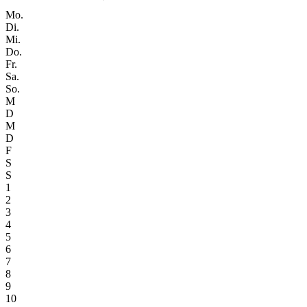
Mo.
Di.
Mi.
Do.
Fr.
Sa.
So.
M
D
M
D
F
S
S
1
2
3
4
5
6
7
8
9
10