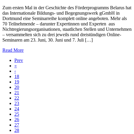
Zum ersten Mal in der Geschichte des Förderprogramms Belarus hat
das Internationale Bildungs- und Begegnungswerk gGmbH in
Dortmund eine Seminarreihe komplett online angeboten. Mehr als
70 Teilnehmende – darunter Expertinnen und Experten aus
Nichtregierungsorganisationen, staatlichen Stellen und Unternehmen
– versammelten sich zu drei jeweils rund dreistündigen Online-
Seminaren am 23. Juni, 30. Juni und 7. Juli […]
Read More
Prev
«
‹
18
19
20
21
22
23
24
25
26
27
28