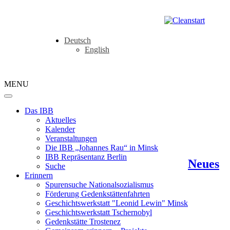
Deutsch
English
MENU
Das IBB
Aktuelles
Kalender
Veranstaltungen
Die IBB „Johannes Rau“ in Minsk
IBB Repräsentanz Berlin
Neues
Suche
Erinnern
Spurensuche Nationalsozialismus
Förderung Gedenkstättenfahrten
Geschichtswerkstatt "Leonid Lewin" Minsk
Geschichtswerkstatt Tschernobyl
Gedenkstätte Trostenez