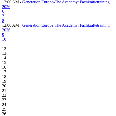
12:00 AM -
Generation Europe-The Academy: Fachkräftetraining
2026
6
7
8
12:00 AM -
Generation Europe-The Academy: Fachkräftetraining
2026
9
10
11
12
13
14
15
16
17
18
19
20
21
22
23
24
25
26