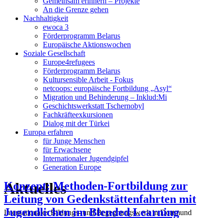
Gemeinsam erinnern – Projekte
An die Grenze gehen
Nachhaltigkeit
ewoca 3
Förderprogramm Belarus
Europäische Aktionswochen
Soziale Gesellschaft
Europe4refugees
Förderprogramm Belarus
Kultursensible Arbeit - Fokus
netcoops: europäische Fortbildung „Asyl“
Migration und Behinderung – Inklud:Mi
Geschichtswerkstatt Tschernobyl
Fachkräfteexkursionen
Dialog mit der Türkei
Europa erfahren
für Junge Menschen
für Erwachsene
Internationaler Jugendgipfel
Generation Europe
Aktuelles
Konzept: Methoden-Fortbildung zur
Leitung von Gedenkstättenfahrten mit
Jugendlichen im Blended Learning
Internationales Bildungs- und Begegnungswerk in Dortmund