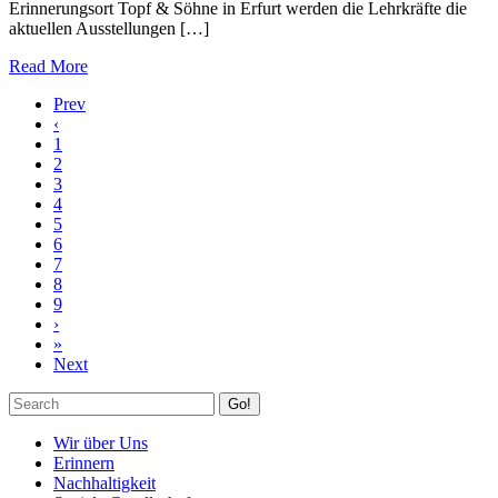
Erinnerungsort Topf & Söhne in Erfurt werden die Lehrkräfte die
aktuellen Ausstellungen […]
Read More
Prev
‹
1
2
3
4
5
6
7
8
9
›
»
Next
Go!
Wir über Uns
Erinnern
Nachhaltigkeit