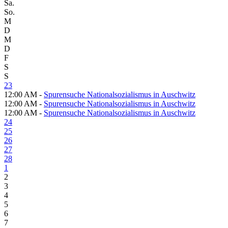
Sa.
So.
M
D
M
D
F
S
S
23
12:00 AM -
Spurensuche Nationalsozialismus in Auschwitz
12:00 AM -
Spurensuche Nationalsozialismus in Auschwitz
12:00 AM -
Spurensuche Nationalsozialismus in Auschwitz
24
25
26
27
28
1
2
3
4
5
6
7