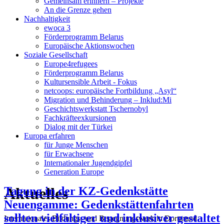
Gemeinsam erinnern – Projekte
An die Grenze gehen
Nachhaltigkeit
ewoca 3
Förderprogramm Belarus
Europäische Aktionswochen
Soziale Gesellschaft
Europe4refugees
Förderprogramm Belarus
Kultursensible Arbeit - Fokus
netcoops: europäische Fortbildung „Asyl“
Migration und Behinderung – Inklud:Mi
Geschichtswerkstatt Tschernobyl
Fachkräfteexkursionen
Dialog mit der Türkei
Europa erfahren
für Junge Menschen
für Erwachsene
Internationaler Jugendgipfel
Generation Europe
Aktuelles
Tagung in der KZ-Gedenkstätte
Neuengamme: Gedenkstättenfahrten
sollten vielfältiger und inklusiver gestaltet
Internationales Bildungs- und Begegnungswerk in Dortmund