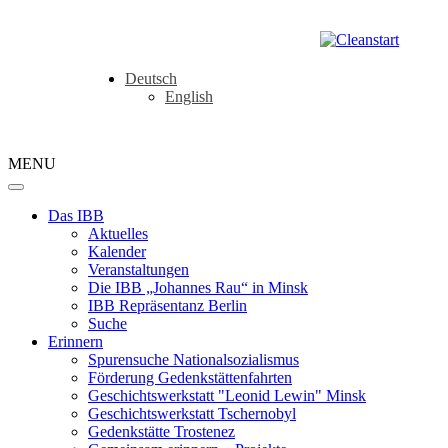
Deutsch
English
MENU
Das IBB
Aktuelles
Kalender
Veranstaltungen
Die IBB „Johannes Rau“ in Minsk
IBB Repräsentanz Berlin
Suche
Erinnern
Spurensuche Nationalsozialismus
Förderung Gedenkstättenfahrten
Geschichtswerkstatt "Leonid Lewin" Minsk
Geschichtswerkstatt Tschernobyl
Gedenkstätte Trostenez