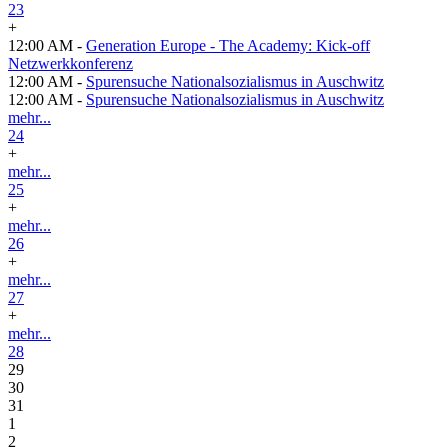
23
+
12:00 AM -
Generation Europe - The Academy: Kick-off
Netzwerkkonferenz
12:00 AM -
Spurensuche Nationalsozialismus in Auschwitz
12:00 AM -
Spurensuche Nationalsozialismus in Auschwitz
mehr...
24
+
mehr...
25
+
mehr...
26
+
mehr...
27
+
mehr...
28
29
30
31
1
2