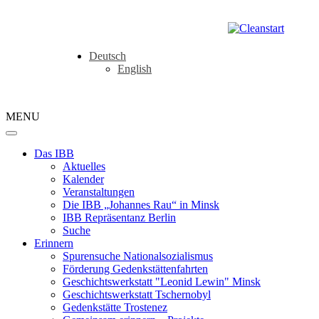
Deutsch
English
MENU
Das IBB
Aktuelles
Kalender
Veranstaltungen
Die IBB „Johannes Rau“ in Minsk
IBB Repräsentanz Berlin
Suche
Erinnern
Spurensuche Nationalsozialismus
Förderung Gedenkstättenfahrten
Geschichtswerkstatt "Leonid Lewin" Minsk
Geschichtswerkstatt Tschernobyl
Gedenkstätte Trostenez