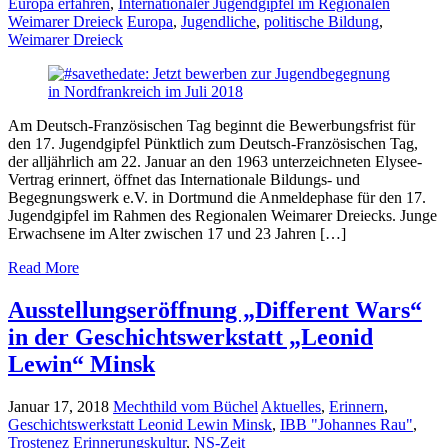
Europa erfahren
,
Internationaler Jugendgipfel im Regionalen
Weimarer Dreieck
Europa
,
Jugendliche
,
politische Bildung
,
Weimarer Dreieck
Am Deutsch-Französischen Tag beginnt die Bewerbungsfrist für
den 17. Jugendgipfel Pünktlich zum Deutsch-Französischen Tag,
der alljährlich am 22. Januar an den 1963 unterzeichneten Elysee-
Vertrag erinnert, öffnet das Internationale Bildungs- und
Begegnungswerk e.V. in Dortmund die Anmeldephase für den 17.
Jugendgipfel im Rahmen des Regionalen Weimarer Dreiecks. Junge
Erwachsene im Alter zwischen 17 und 23 Jahren […]
Read More
Ausstellungseröffnung „Different Wars“
in der Geschichtswerkstatt „Leonid
Lewin“ Minsk
Januar 17, 2018
Mechthild vom Büchel
Aktuelles
,
Erinnern
,
Geschichtswerkstatt Leonid Lewin Minsk
,
IBB "Johannes Rau"
,
Trostenez
Erinnerungskultur
,
NS-Zeit