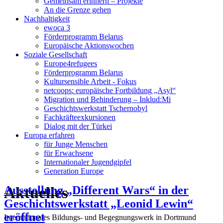
Gemeinsam erinnern – Projekte
An die Grenze gehen
Nachhaltigkeit
ewoca 3
Förderprogramm Belarus
Europäische Aktionswochen
Soziale Gesellschaft
Europe4refugees
Förderprogramm Belarus
Kultursensible Arbeit - Fokus
netcoops: europäische Fortbildung „Asyl“
Migration und Behinderung – Inklud:Mi
Geschichtswerkstatt Tschernobyl
Fachkräfteexkursionen
Dialog mit der Türkei
Europa erfahren
für Junge Menschen
für Erwachsene
Internationaler Jugendgipfel
Generation Europe
Aktuelles
Ausstellung „Different Wars“ in der
Geschichtswerkstatt „Leonid Lewin“
eröffnet
Internationales Bildungs- und Begegnungswerk in Dortmund