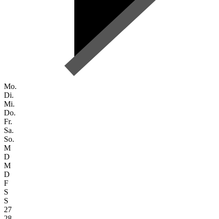
Mo.
Di.
Mi.
Do.
Fr.
Sa.
So.
M
D
M
D
F
S
S
27
28