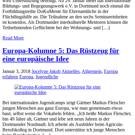
wird Unterstützung benötigt. Ab 29. Januar bietet das Internationale
Bildungs- und Begegnungswerk e.V. in Dortmund noch einmal die
Fortbildungsreihe DoKuMente für Ehrenamtliche in der
Flüchtlingshilfe an. Die Teilnahme an den sechs Seminareinheiten
ist kostenlos. Als Dortmunder interkulturelle Mentoren können die
Teilnehmenden Geflüchtete bei der Wohnungs- und […]
Read More
Europa-Kolumne 5: Das Rüstzeug für
eine europäische Idee
Januar 3, 2018
Jocelyne Jakob
Aktuelles
,
Allgemein
,
Europa
erfahren
Europa
,
Jugendliche
Bei internationalen Jugendcamps zeigt Gärtner Markus Fleischer
jungen Menschen aus ganz Europa, wie man gemeinsam etwas
baut, selbst wenn die Vokabeln fehlen. „Ich heiße Markus Fleischer,
bin 49 Jahre alt, Gärtner und lebe seit neun Jahren in der
Dortmunder Nordstadt. Ich arbeite als Ausbilder beim Agricola-
Berufskolleg in Dortmund. Dort unterstütze ich junge Menschen