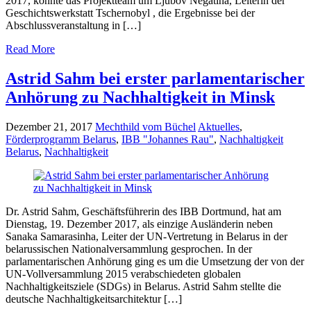
2017, konnte das Projektteam um Ljubov Negatina, Leiterin der
Geschichtswerkstatt Tschernobyl , die Ergebnisse bei der
Abschlussveranstaltung in […]
Read More
Astrid Sahm bei erster parlamentarischer
Anhörung zu Nachhaltigkeit in Minsk
Dezember 21, 2017
Mechthild vom Büchel
Aktuelles
,
Förderprogramm Belarus
,
IBB "Johannes Rau"
,
Nachhaltigkeit
Belarus
,
Nachhaltigkeit
Dr. Astrid Sahm, Geschäftsführerin des IBB Dortmund, hat am
Dienstag, 19. Dezember 2017, als einzige Ausländerin neben
Sanaka Samarasinha, Leiter der UN-Vertretung in Belarus in der
belarussischen Nationalversammlung gesprochen. In der
parlamentarischen Anhörung ging es um die Umsetzung der von der
UN-Vollversammlung 2015 verabschiedeten globalen
Nachhaltigkeitsziele (SDGs) in Belarus. Astrid Sahm stellte die
deutsche Nachhaltigkeitsarchitektur […]