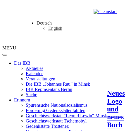
Deutsch
English
MENU
Das IBB
Aktuelles
Kalender
Veranstaltungen
Die IBB „Johannes Rau“ in Minsk
IBB Repräsentanz Berlin
Neues
Suche
Logo
Erinnern
Spurensuche Nationalsozialismus
und
Förderung Gedenkstättenfahrten
neues
Geschichtswerkstatt "Leonid Lewin" Minsk
Geschichtswerkstatt Tschernobyl
Buch
Gedenkstätte Trostenez