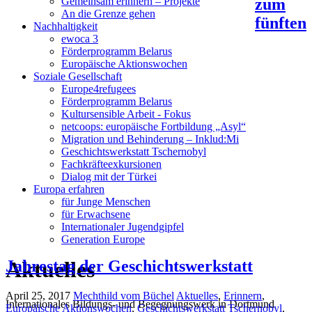
zum
Gemeinsam erinnern – Projekte
An die Grenze gehen
fünften
Nachhaltigkeit
ewoca 3
Förderprogramm Belarus
Europäische Aktionswochen
Soziale Gesellschaft
Europe4refugees
Förderprogramm Belarus
Kultursensible Arbeit - Fokus
netcoops: europäische Fortbildung „Asyl“
Migration und Behinderung – Inklud:Mi
Geschichtswerkstatt Tschernobyl
Fachkräfteexkursionen
Dialog mit der Türkei
Europa erfahren
für Junge Menschen
für Erwachsene
Internationaler Jugendgipfel
Generation Europe
Aktuelles
Jahrestag der Geschichtswerkstatt
April 25, 2017
Mechthild vom Büchel
Aktuelles
,
Erinnern
,
Internationales Bildungs- und Begegnungswerk in Dortmund
Europäische Aktionswochen
,
Geschichtswerkstatt Tschernobyl
,