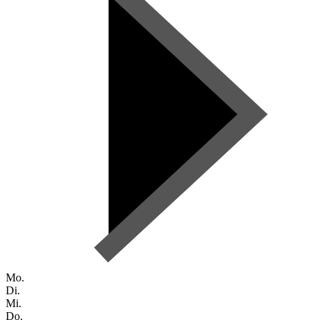
Mo.
Di.
Mi.
Do.