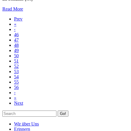
Read More
Prev
«
‹
46
47
48
49
50
51
52
53
54
55
56
›
»
Next
Go!
Wir über Uns
Erinnern