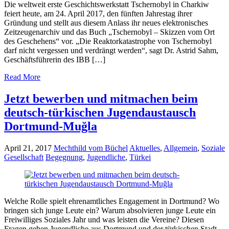
Die weltweit erste Geschichtswerkstatt Tschernobyl in Charkiw
feiert heute, am 24. April 2017, den fünften Jahrestag ihrer
Gründung und stellt aus diesem Anlass ihr neues elektronisches
Zeitzeugenarchiv und das Buch „Tschernobyl – Skizzen vom Ort
des Geschehens“ vor. „Die Reaktorkatastrophe von Tschernobyl
darf nicht vergessen und verdrängt werden“, sagt Dr. Astrid Sahm,
Geschäftsführerin des IBB […]
Read More
Jetzt bewerben und mitmachen beim
deutsch-türkischen Jugendaustausch
Dortmund-Muğla
April 21, 2017
Mechthild vom Büchel
Aktuelles
,
Allgemein
,
Soziale
Gesellschaft
Begegnung
,
Jugendliche
,
Türkei
Welche Rolle spielt ehrenamtliches Engagement in Dortmund? Wo
bringen sich junge Leute ein? Warum absolvieren junge Leute ein
Freiwilliges Soziales Jahr und was leisten die Vereine? Diesen
Fragen gehen Jugendliche aus Dortmund und der türkischen Stadt