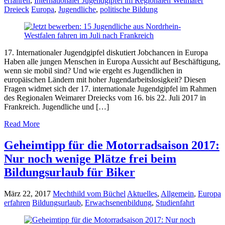
erfahren
,
Internationaler Jugendgipfel im Regionalen Weimarer
Dreieck
Europa
,
Jugendliche
,
politische Bildung
17. Internationaler Jugendgipfel diskutiert Jobchancen in Europa
Haben alle jungen Menschen in Europa Aussicht auf Beschäftigung,
wenn sie mobil sind? Und wie ergeht es Jugendlichen in
europäischen Ländern mit hoher Jugendarbeitslosigkeit? Diesen
Fragen widmet sich der 17. internationale Jugendgipfel im Rahmen
des Regionalen Weimarer Dreiecks vom 16. bis 22. Juli 2017 in
Frankreich. Jugendliche und […]
Read More
Geheimtipp für die Motorradsaison 2017:
Nur noch wenige Plätze frei beim
Bildungsurlaub für Biker
März 22, 2017
Mechthild vom Büchel
Aktuelles
,
Allgemein
,
Europa
erfahren
Bildungsurlaub
,
Erwachsenenbildung
,
Studienfahrt