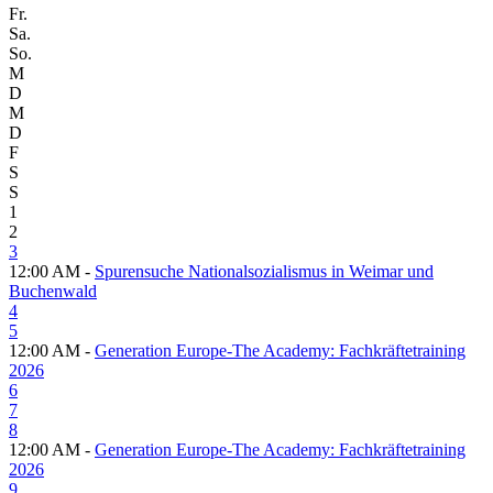
Fr.
Sa.
So.
M
D
M
D
F
S
S
1
2
3
12:00 AM -
Spurensuche Nationalsozialismus in Weimar und
Buchenwald
4
5
12:00 AM -
Generation Europe-The Academy: Fachkräftetraining
2026
6
7
8
12:00 AM -
Generation Europe-The Academy: Fachkräftetraining
2026
9