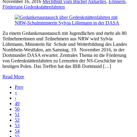
November 16, 2016
Mechthild vom Büchel
Aktuelles
,
Erinnern
,
Förderung Gedenkstättenfahrten
Zu einem Gedankenaustausch mit Jugendlichen und mehr als 80
Teilnehmerinnen und Teilnehmern aus NRW wird Sylvia
Löhrmann, Ministerin für Schule und Weiterbildung des Landes
Nordrhein-Westfalen, am Samstag, 19. November 2016, in der
Dortmunder DASA erwartet. Zentrales Thema ist die Förderung
von Gedenkstättenfahrten zu Lernorten der NS-Geschichte im
heutigen Polen. Das Treffen hat das IBB Dortmund […]
Read More
Prev
«
‹
49
50
51
52
53
54
55