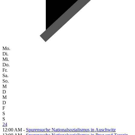
Mo.
Di.
Mi.
Do.
Fr.
Sa.
So.
M
D
M
D
F
S
S
24
12:00 AM -
Spurensuche Nationalsozialismus in Auschwitz