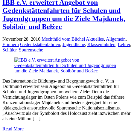
IBB e.V. erweitert Angebot von
Gedenkstättenfahrten für Schulen und
Jugendgruppen um die Ziele Majdanek,
Sobibór und Bełżec
November 28, 2016
Mechthild vom Büchel
Aktuelles
,
Allgemein
,
Erinnern
Gedenkstättenfahrten
,
Jugendliche
,
Klassenfahrten
,
Lehrer
,
Schüler
,
Spurensuche
Das Internationale Bildungs- und Begegnungswerk e. V. in
Dortmund erweitert sein Angebot an Gedenkstättenfahrten für
Schulen und Jugendgruppen um weitere Ziele: Denn die
Vernichtungslager im Osten Polens wie zum Beispiel das frühere
Konzentrationslager Majdanek sind bestens geeignet für eine
pädagogisch anspruchsvolle Spurensuche Nationalsozialismus.
„Auschwitz als der Symbolort des Holocaust zieht inzwischen mehr
als eine Million […]
Read More