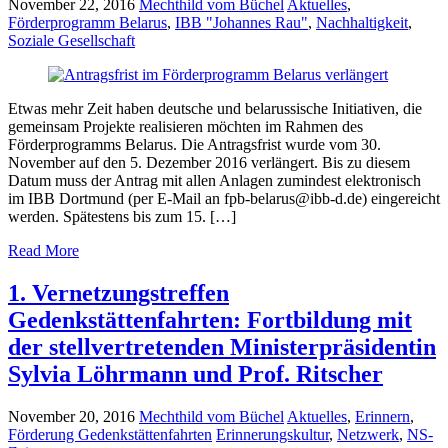
November 22, 2016
Mechthild vom Büchel
Aktuelles
,
Förderprogramm Belarus
,
IBB "Johannes Rau"
,
Nachhaltigkeit
,
Soziale Gesellschaft
Etwas mehr Zeit haben deutsche und belarussische Initiativen, die
gemeinsam Projekte realisieren möchten im Rahmen des
Förderprogramms Belarus. Die Antragsfrist wurde vom 30.
November auf den 5. Dezember 2016 verlängert. Bis zu diesem
Datum muss der Antrag mit allen Anlagen zumindest elektronisch
im IBB Dortmund (per E-Mail an fpb-belarus@ibb-d.de) eingereicht
werden. Spätestens bis zum 15. […]
Read More
1. Vernetzungstreffen
Gedenkstättenfahrten: Fortbildung mit
der stellvertretenden Ministerpräsidentin
Sylvia Löhrmann und Prof. Ritscher
November 20, 2016
Mechthild vom Büchel
Aktuelles
,
Erinnern
,
Förderung Gedenkstättenfahrten
Erinnerungskultur
,
Netzwerk
,
NS-