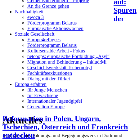
auf:
Gemeinsam erinnern – Projekte
An die Grenze gehen
Spuren
Nachhaltigkeit
der
ewoca 3
Förderprogramm Belarus
Europäische Aktionswochen
Soziale Gesellschaft
Europe4refugees
Förderprogramm Belarus
Kultursensible Arbeit - Fokus
netcoops: europäische Fortbildung „Asyl“
Migration und Behinderung – Inklud:Mi
Geschichtswerkstatt Tschernobyl
Fachkräfteexkursionen
Dialog mit der Türkei
Europa erfahren
für Junge Menschen
für Erwachsene
Internationaler Jugendgipfel
Generation Europe
Aktuelles
Reformation in Polen, Ungarn,
Tschechien, Österreich und Frankreich
entdecken
Internationales Bildungs- und Begegnungswerk in Dortmund