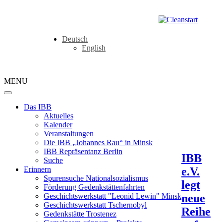
Deutsch
English
MENU
Das IBB
Aktuelles
Kalender
Veranstaltungen
Die IBB „Johannes Rau“ in Minsk
IBB Repräsentanz Berlin
IBB
Suche
e.V.
Erinnern
Spurensuche Nationalsozialismus
legt
Förderung Gedenkstättenfahrten
neue
Geschichtswerkstatt "Leonid Lewin" Minsk
Geschichtswerkstatt Tschernobyl
Reihe
Gedenkstätte Trostenez