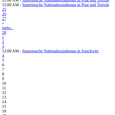
12:00 AM -
Spurensuche Nationalsozialismus in Prag und Terezin
12:00 AM -
Spurensuche Nationalsozialismus in Prag und Terezin
25
26
27
+
mehr...
28
1
2
3
12:00 AM -
Spurensuche Nationalsozialismus in Auschwitz
4
5
6
7
8
9
10
11
12
13
14
15
16