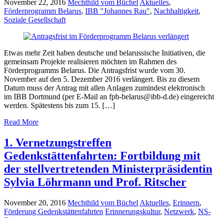
November 22, 2016
Mechthild vom Büchel
Aktuelles
,
Förderprogramm Belarus
,
IBB "Johannes Rau"
,
Nachhaltigkeit
,
Soziale Gesellschaft
Etwas mehr Zeit haben deutsche und belarussische Initiativen, die
gemeinsam Projekte realisieren möchten im Rahmen des
Förderprogramms Belarus. Die Antragsfrist wurde vom 30.
November auf den 5. Dezember 2016 verlängert. Bis zu diesem
Datum muss der Antrag mit allen Anlagen zumindest elektronisch
im IBB Dortmund (per E-Mail an fpb-belarus@ibb-d.de) eingereicht
werden. Spätestens bis zum 15. […]
Read More
1. Vernetzungstreffen
Gedenkstättenfahrten: Fortbildung mit
der stellvertretenden Ministerpräsidentin
Sylvia Löhrmann und Prof. Ritscher
November 20, 2016
Mechthild vom Büchel
Aktuelles
,
Erinnern
,
Förderung Gedenkstättenfahrten
Erinnerungskultur
,
Netzwerk
,
NS-