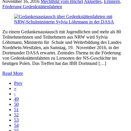
November 16, 2016
Mechthild vom Büchel
Aktuelles
,
Erinnern
,
Förderung Gedenkstättenfahrten
Zu einem Gedankenaustausch mit Jugendlichen und mehr als 80
Teilnehmerinnen und Teilnehmern aus NRW wird Sylvia
Löhrmann, Ministerin für Schule und Weiterbildung des Landes
Nordrhein-Westfalen, am Samstag, 19. November 2016, in der
Dortmunder DASA erwartet. Zentrales Thema ist die Förderung
von Gedenkstättenfahrten zu Lernorten der NS-Geschichte im
heutigen Polen. Das Treffen hat das IBB Dortmund […]
Read More
Prev
«
‹
49
50
51
52
53
54
55