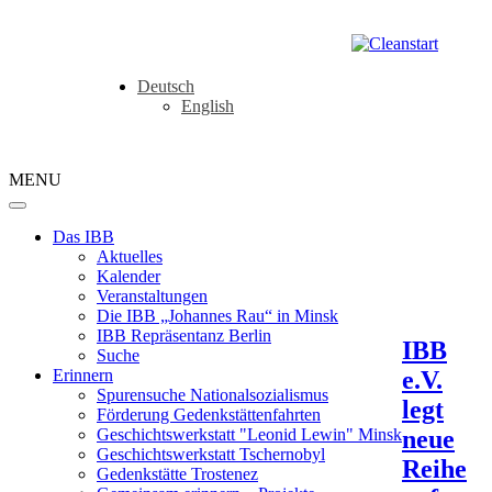
Deutsch
English
MENU
Das IBB
Aktuelles
Kalender
Veranstaltungen
Die IBB „Johannes Rau“ in Minsk
IBB Repräsentanz Berlin
IBB
Suche
e.V.
Erinnern
Spurensuche Nationalsozialismus
legt
Förderung Gedenkstättenfahrten
neue
Geschichtswerkstatt "Leonid Lewin" Minsk
Geschichtswerkstatt Tschernobyl
Reihe
Gedenkstätte Trostenez