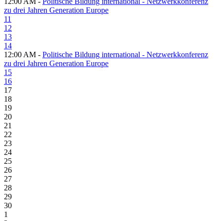
12:00 AM -
Politische Bildung international - Netzwerkkonferenz
zu drei Jahren Generation Europe
11
12
13
14
12:00 AM -
Politische Bildung international - Netzwerkkonferenz
zu drei Jahren Generation Europe
15
16
17
18
19
20
21
22
23
24
25
26
27
28
29
30
1