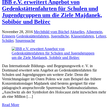
IBB e.V. erweitert Angebot von
Gedenkstättenfahrten für Schulen und
Jugendgruppen um die Ziele Majdanek,
Sobibór und Bełżec
November 28, 2016
Mechthild vom Büchel
Aktuelles
,
Allgemein
,
Erinnern
Gedenkstättenfahrten
,
Jugendliche
,
Klassenfahrten
,
Lehrer
,
Schüler
,
Spurensuche
Das Internationale Bildungs- und Begegnungswerk e. V. in
Dortmund erweitert sein Angebot an Gedenkstättenfahrten für
Schulen und Jugendgruppen um weitere Ziele: Denn die
Vernichtungslager im Osten Polens wie zum Beispiel das frühere
Konzentrationslager Majdanek sind bestens geeignet für eine
pädagogisch anspruchsvolle Spurensuche Nationalsozialismus.
„Auschwitz als der Symbolort des Holocaust zieht inzwischen mehr
als eine Million […]
Read More