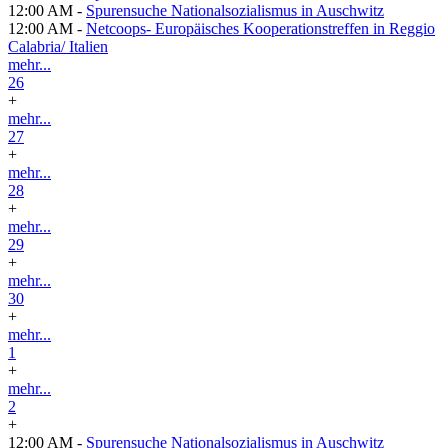
12:00 AM -
Spurensuche Nationalsozialismus in Auschwitz
12:00 AM -
Netcoops- Europäisches Kooperationstreffen in Reggio
Calabria/ Italien
mehr...
26
+
mehr...
27
+
mehr...
28
+
mehr...
29
+
mehr...
30
+
mehr...
1
+
mehr...
2
+
12:00 AM -
Spurensuche Nationalsozialismus in Auschwitz