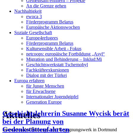
Gemeinsam erinnern – Projekte
An die Grenze gehen
Nachhaltigkeit
ewoca 3
Förderprogramm Belarus
Europäische Aktionswochen
Soziale Gesellschaft
Europe4refugees
Förderprogramm Belarus
Kultursensible Arbeit - Fokus
netcoops: europäische Fortbildung „Asyl“
Migration und Behinderung – Inklud:Mi
Geschichtswerkstatt Tschernobyl
Fachkräfteexkursionen
Dialog mit der Türkei
Europa erfahren
für Junge Menschen
für Erwachsene
Internationaler Jugendgipfel
Generation Europe
Aktuelles
Geschichtslehrerin Susanne Wycisk berät
bei der Planung von
Gedenkstättenfahrten
Internationales Bildungs- und Begegnungswerk in Dortmund