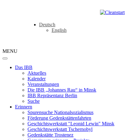
Deutsch
English
MENU
Das IBB
Aktuelles
Kalender
Veranstaltungen
Die IBB „Johannes Rau“ in Minsk
IBB Repräsentanz Berlin
Suche
Erinnern
Spurensuche Nationalsozialismus
Förderung Gedenkstättenfahrten
Geschichtswerkstatt "Leonid Lewin" Minsk
Geschichtswerkstatt Tschernobyl
Gedenkstätte Trostenez