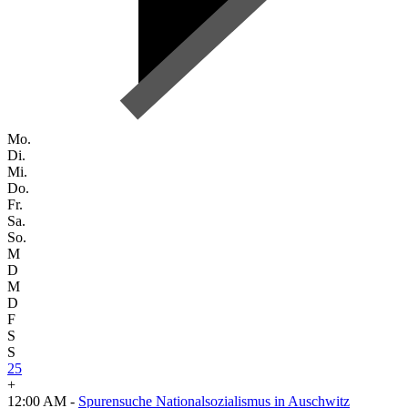
Mo.
Di.
Mi.
Do.
Fr.
Sa.
So.
M
D
M
D
F
S
S
25
+
12:00 AM -
Spurensuche Nationalsozialismus in Auschwitz