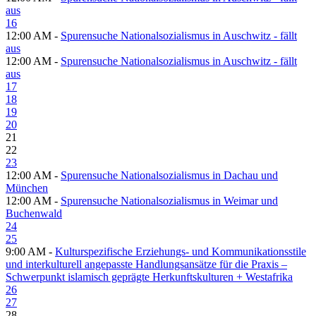
aus
16
12:00 AM -
Spurensuche Nationalsozialismus in Auschwitz - fällt
aus
12:00 AM -
Spurensuche Nationalsozialismus in Auschwitz - fällt
aus
17
18
19
20
21
22
23
12:00 AM -
Spurensuche Nationalsozialismus in Dachau und
München
12:00 AM -
Spurensuche Nationalsozialismus in Weimar und
Buchenwald
24
25
9:00 AM -
Kulturspezifische Erziehungs- und Kommunikationsstile
und interkulturell angepasste Handlungsansätze für die Praxis –
Schwerpunkt islamisch geprägte Herkunftskulturen + Westafrika
26
27
28