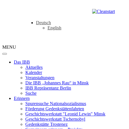
Deutsch
English
MENU
Das IBB
Aktuelles
Kalender
Veranstaltungen
Die IBB „Johannes Rau“ in Minsk
IBB Repräsentanz Berlin
Suche
Erinnern
Spurensuche Nationalsozialismus
Förderung Gedenkstättenfahrten
Geschichtswerkstatt "Leonid Lewin" Minsk
Geschichtswerkstatt Tschernobyl
Gedenkstätte Trostenez