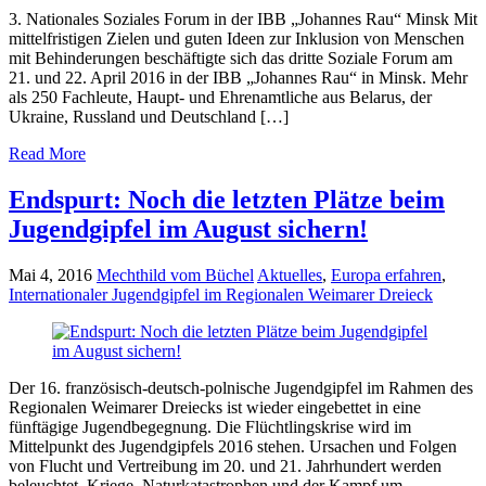
3. Nationales Soziales Forum in der IBB „Johannes Rau“ Minsk Mit
mittelfristigen Zielen und guten Ideen zur Inklusion von Menschen
mit Behinderungen beschäftigte sich das dritte Soziale Forum am
21. und 22. April 2016 in der IBB „Johannes Rau“ in Minsk. Mehr
als 250 Fachleute, Haupt- und Ehrenamtliche aus Belarus, der
Ukraine, Russland und Deutschland […]
Read More
Endspurt: Noch die letzten Plätze beim
Jugendgipfel im August sichern!
Mai 4, 2016
Mechthild vom Büchel
Aktuelles
,
Europa erfahren
,
Internationaler Jugendgipfel im Regionalen Weimarer Dreieck
Der 16. französisch-deutsch-polnische Jugendgipfel im Rahmen des
Regionalen Weimarer Dreiecks ist wieder eingebettet in eine
fünftägige Jugendbegegnung. Die Flüchtlingskrise wird im
Mittelpunkt des Jugendgipfels 2016 stehen. Ursachen und Folgen
von Flucht und Vertreibung im 20. und 21. Jahrhundert werden
beleuchtet. Kriege, Naturkatastrophen und der Kampf um