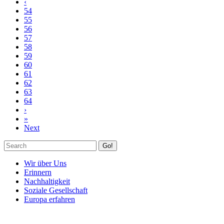
‹
54
55
56
57
58
59
60
61
62
63
64
›
»
Next
Go!
Wir über Uns
Erinnern
Nachhaltigkeit
Soziale Gesellschaft
Europa erfahren