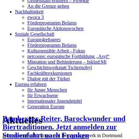
Gemeinsam erinnern – Projekte
An die Grenze gehen
Nachhaltigkeit
ewoca 3
Förderprogramm Belarus
Europäische Aktionswochen
Soziale Gesellschaft
Europe4refugees
Förderprogramm Belarus
Kultursensible Arbeit - Fokus
netcoops: europäische Fortbildung „Asyl“
Migration und Behinderung – Inklud:Mi
Geschichtswerkstatt Tschernobyl
Fachkräfteexkursionen
Dialog mit der Türkei
Europa erfahren
für Junge Menschen
für Erwachsene
Internationaler Jugendgipfel
Generation Europe
Aktuelles
Bamberger Reiter, Barockwunder und
Biertraditionen. Jetzt anmelden zur
Studienfahrt nach Franken
Internationales Bildungs- und Begegnungswerk in Dortmund