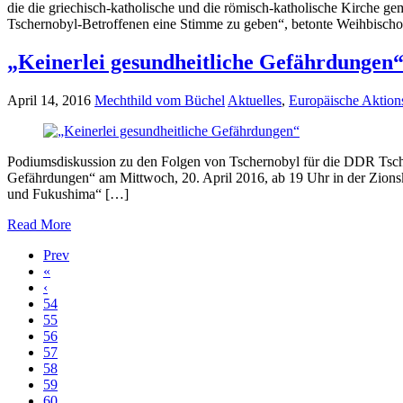
die die griechisch-katholische und die römisch-katholische Kirche 
Tschernobyl-Betroffenen eine Stimme zu geben“, betonte Weihbisch
„Keinerlei gesundheitliche Gefährdungen
April 14, 2016
Mechthild vom Büchel
Aktuelles
,
Europäische Aktio
Podiumsdiskussion zu den Folgen von Tschernobyl für die DDR Tsche
Gefährdungen“ am Mittwoch, 20. April 2016, ab 19 Uhr in der Zions
und Fukushima“ […]
Read More
Prev
«
‹
54
55
56
57
58
59
60