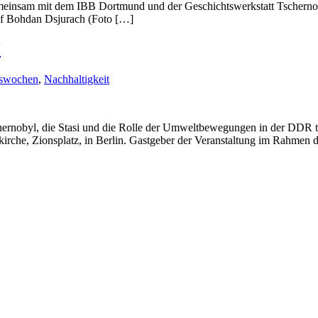
gemeinsam mit dem IBB Dortmund und der Geschichtswerkstatt Tschernob
of Bohdan Dsjurach (Foto […]
“
nswochen
,
Nachhaltigkeit
rnobyl, die Stasi und die Rolle der Umweltbewegungen in der DDR th
kirche, Zionsplatz, in Berlin. Gastgeber der Veranstaltung im Rahmen