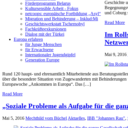
Geschichte u
Förderprogramm Belarus
Begegnungswe
Kultursensible Arbeit - Fokus
und Coburg s
netcoops: europäische Fortbildung „Asyl“
Migration und Behinderung – Inklud:Mi
Read More
Geschichtswerkstatt Tschernobyl
Fachkräfteexkursionen
Im Roll
Dialog mit der Türkei
Europa erfahren
Netzwe
für Junge Menschen
für Erwachsene
Mai 9, 2016
Internationaler Jugendgipfel
Generation Europe
Rund 120 haupt- und ehrenamtlich Mitarbeitende aus Beratungsstelle
über die besondere Situation von Zugewanderten mit Behinderungen
Europawoche „Ankommen in Europa“. Das […]
Read More
„Soziale Probleme als Aufgabe für die gan
Mai 5, 2016
Mechthild vom Büchel
Aktuelles
,
IBB "Johannes Rau"
,