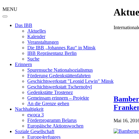
MENU
Aktue
Das IBB
Internation
Aktuelles
Kalender
Veranstaltungen
Die IBB „Johannes Rau“ in Minsk
IBB Repräsentanz Berlin
Suche
Erinnern
Spurensuche Nationalsozialismus
Förderung Gedenkstättenfahrten
Geschichtswerkstatt "Leonid Lewin" Minsk
Geschichtswerkstatt Tschernobyl
Gedenkstätte Trostenez
Bamberg
Gemeinsam erinnern – Projekte
An die Grenze gehen
Franke
Nachhaltigkeit
ewoca 3
Förderprogramm Belarus
Mai 16, 201
Europäische Aktionswochen
Soziale Gesellschaft
Europe4refugees