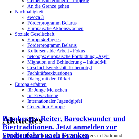
Gemeinsam erinnern – Projekte
An die Grenze gehen
Nachhaltigkeit
ewoca 3
Förderprogramm Belarus
Europäische Aktionswochen
Soziale Gesellschaft
Europe4refugees
Förderprogramm Belarus
Kultursensible Arbeit - Fokus
netcoops: europäische Fortbildung „Asyl“
Migration und Behinderung – Inklud:Mi
Geschichtswerkstatt Tschernobyl
Fachkräfteexkursionen
Dialog mit der Türkei
Europa erfahren
für Junge Menschen
für Erwachsene
Internationaler Jugendgipfel
Generation Europe
Aktuelles
Bamberger Reiter, Barockwunder und
Biertraditionen. Jetzt anmelden zur
Studienfahrt nach Franken
Internationales Bildungs- und Begegnungswerk in Dortmund