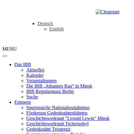
Deutsch
English
MENU
Das IBB
Aktuelles
Kalender
Veranstaltungen
Die IBB „Johannes Rau“ in Minsk
IBB Repräsentanz Berlin
Suche
Erinnern
Spurensuche Nationalsozialismus
Förderung Gedenkstättenfahrten
Geschichtswerkstatt "Leonid Lewin" Minsk
Geschichtswerkstatt Tschernobyl
Gedenkstätte Trostenez