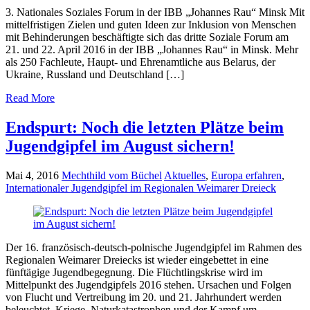
3. Nationales Soziales Forum in der IBB „Johannes Rau“ Minsk Mit
mittelfristigen Zielen und guten Ideen zur Inklusion von Menschen
mit Behinderungen beschäftigte sich das dritte Soziale Forum am
21. und 22. April 2016 in der IBB „Johannes Rau“ in Minsk. Mehr
als 250 Fachleute, Haupt- und Ehrenamtliche aus Belarus, der
Ukraine, Russland und Deutschland […]
Read More
Endspurt: Noch die letzten Plätze beim
Jugendgipfel im August sichern!
Mai 4, 2016
Mechthild vom Büchel
Aktuelles
,
Europa erfahren
,
Internationaler Jugendgipfel im Regionalen Weimarer Dreieck
Der 16. französisch-deutsch-polnische Jugendgipfel im Rahmen des
Regionalen Weimarer Dreiecks ist wieder eingebettet in eine
fünftägige Jugendbegegnung. Die Flüchtlingskrise wird im
Mittelpunkt des Jugendgipfels 2016 stehen. Ursachen und Folgen
von Flucht und Vertreibung im 20. und 21. Jahrhundert werden
beleuchtet. Kriege, Naturkatastrophen und der Kampf um