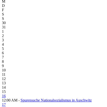
M
D
F
S
S
30
31
1
2
3
4
5
6
7
8
9
10
11
12
13
14
15
16
12:00 AM -
Spurensuche Nationalsozialismus in Auschwitz
17