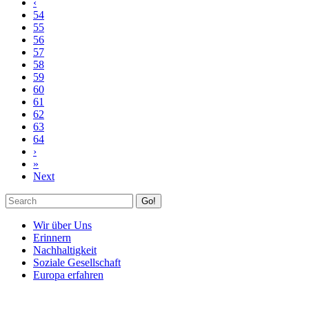
‹
54
55
56
57
58
59
60
61
62
63
64
›
»
Next
Go!
Wir über Uns
Erinnern
Nachhaltigkeit
Soziale Gesellschaft
Europa erfahren