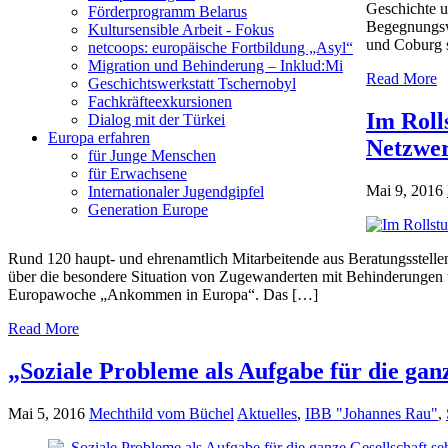
Geschichte u
Förderprogramm Belarus
Begegnungswe
Kultursensible Arbeit - Fokus
und Coburg s
netcoops: europäische Fortbildung „Asyl“
Migration und Behinderung – Inklud:Mi
Read More
Geschichtswerkstatt Tschernobyl
Fachkräfteexkursionen
Im Roll
Dialog mit der Türkei
Europa erfahren
Netzwe
für Junge Menschen
für Erwachsene
Mai 9, 2016
Internationaler Jugendgipfel
Generation Europe
Rund 120 haupt- und ehrenamtlich Mitarbeitende aus Beratungsstelle
über die besondere Situation von Zugewanderten mit Behinderungen
Europawoche „Ankommen in Europa“. Das […]
Read More
„Soziale Probleme als Aufgabe für die gan
Mai 5, 2016
Mechthild vom Büchel
Aktuelles
,
IBB "Johannes Rau"
,