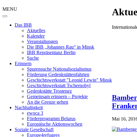
MENU
Aktue
Das IBB
Internation
Aktuelles
Kalender
Veranstaltungen
Die IBB „Johannes Rau“ in Minsk
IBB Repräsentanz Berlin
Suche
Erinnern
Spurensuche Nationalsozialismus
Förderung Gedenkstättenfahrten
Geschichtswerkstatt "Leonid Lewin" Minsk
Geschichtswerkstatt Tschernobyl
Gedenkstätte Trostenez
Bamberg
Gemeinsam erinnern – Projekte
An die Grenze gehen
Franke
Nachhaltigkeit
ewoca 3
Förderprogramm Belarus
Mai 16, 201
Europäische Aktionswochen
Soziale Gesellschaft
Europe4refugees