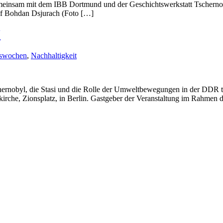
gemeinsam mit dem IBB Dortmund und der Geschichtswerkstatt Tschernob
of Bohdan Dsjurach (Foto […]
“
nswochen
,
Nachhaltigkeit
rnobyl, die Stasi und die Rolle der Umweltbewegungen in der DDR th
kirche, Zionsplatz, in Berlin. Gastgeber der Veranstaltung im Rahmen