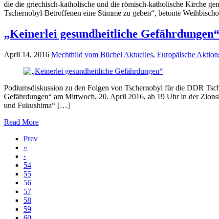
die die griechisch-katholische und die römisch-katholische Kirche 
Tschernobyl-Betroffenen eine Stimme zu geben“, betonte Weihbisch
„Keinerlei gesundheitliche Gefährdungen
April 14, 2016
Mechthild vom Büchel
Aktuelles
,
Europäische Aktio
Podiumsdiskussion zu den Folgen von Tschernobyl für die DDR Tsche
Gefährdungen“ am Mittwoch, 20. April 2016, ab 19 Uhr in der Zions
und Fukushima“ […]
Read More
Prev
«
‹
54
55
56
57
58
59
60