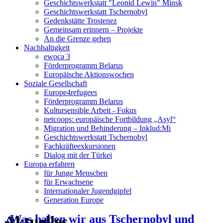
Geschichtswerkstatt "Leonid Lewin" Minsk
Geschichtswerkstatt Tschernobyl
Gedenkstätte Trostenez
Gemeinsam erinnern – Projekte
An die Grenze gehen
Nachhaltigkeit
ewoca 3
Förderprogramm Belarus
Europäische Aktionswochen
Soziale Gesellschaft
Europe4refugees
Förderprogramm Belarus
Kultursensible Arbeit - Fokus
netcoops: europäische Fortbildung „Asyl“
Migration und Behinderung – Inklud:Mi
Geschichtswerkstatt Tschernobyl
Fachkräfteexkursionen
Dialog mit der Türkei
Europa erfahren
für Junge Menschen
für Erwachsene
Internationaler Jugendgipfel
Generation Europe
Aktuelles
„Was haben wir aus Tschernobyl und