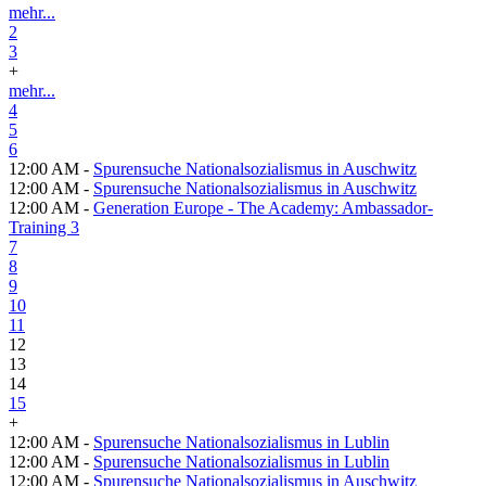
mehr...
2
3
+
mehr...
4
5
6
12:00 AM -
Spurensuche Nationalsozialismus in Auschwitz
12:00 AM -
Spurensuche Nationalsozialismus in Auschwitz
12:00 AM -
Generation Europe - The Academy: Ambassador-
Training 3
7
8
9
10
11
12
13
14
15
+
12:00 AM -
Spurensuche Nationalsozialismus in Lublin
12:00 AM -
Spurensuche Nationalsozialismus in Lublin
12:00 AM -
Spurensuche Nationalsozialismus in Auschwitz