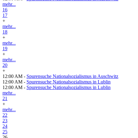
mehr...
16
17
+
mehr...
18
+
mehr...
19
+
mehr...
20
+
12:00 AM -
Spurensuche Nationalsozialismus in Auschwitz
12:00 AM -
Spurensuche Nationalsozialismus in Lublin
12:00 AM -
Spurensuche Nationalsozialismus in Lublin
mehr...
21
+
mehr...
22
23
24
25
26