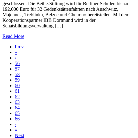
geschlossen. Die Bethe-Stiftung wird für Berliner Schulen bis zu
192.000 Euro für 32 Gedenkstättenfahrten nach Auschwitz,
Majdanek, Treblinka, Belzec und Chelmno bereitstellen. Mit dem
Kooperationspartner IBB Dortmund wird in der
Senatsbildungsverwaltung […]
Read More
Prev
«
‹
56
57
58
59
60
61
62
63
64
65
66
›
»
Next