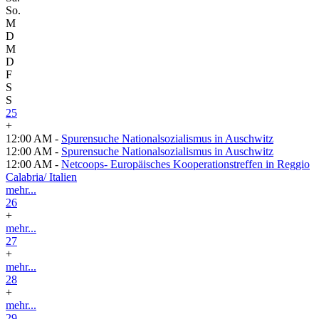
So.
M
D
M
D
F
S
S
25
+
12:00 AM -
Spurensuche Nationalsozialismus in Auschwitz
12:00 AM -
Spurensuche Nationalsozialismus in Auschwitz
12:00 AM -
Netcoops- Europäisches Kooperationstreffen in Reggio
Calabria/ Italien
mehr...
26
+
mehr...
27
+
mehr...
28
+
mehr...
29