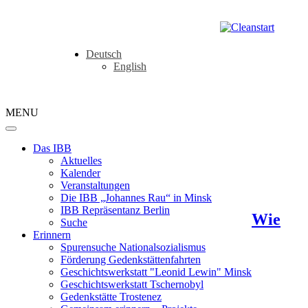
Deutsch
English
MENU
Das IBB
Aktuelles
Kalender
Veranstaltungen
Die IBB „Johannes Rau“ in Minsk
IBB Repräsentanz Berlin
Wie
Suche
Erinnern
Spurensuche Nationalsozialismus
Förderung Gedenkstättenfahrten
Geschichtswerkstatt "Leonid Lewin" Minsk
Geschichtswerkstatt Tschernobyl
Gedenkstätte Trostenez