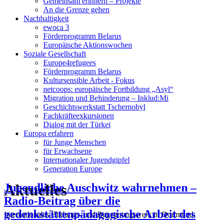
Gemeinsam erinnern – Projekte
An die Grenze gehen
Nachhaltigkeit
ewoca 3
Förderprogramm Belarus
Europäische Aktionswochen
Soziale Gesellschaft
Europe4refugees
Förderprogramm Belarus
Kultursensible Arbeit - Fokus
netcoops: europäische Fortbildung „Asyl“
Migration und Behinderung – Inklud:Mi
Geschichtswerkstatt Tschernobyl
Fachkräfteexkursionen
Dialog mit der Türkei
Europa erfahren
für Junge Menschen
für Erwachsene
Internationaler Jugendgipfel
Generation Europe
Aktuelles
Jugendliche Auschwitz wahrnehmen –
Radio-Beitrag über die
gedenkstättenpädagogische Arbeit des
Internationales Bildungs- und Begegnungswerk in Dortmund