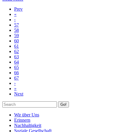
Prev
«
‹
57
58
59
60
61
62
63
64
65
66
67
›
»
Next
Go!
Wir über Uns
Erinnern
Nachhaltigkeit
Soziale Gesellschaft