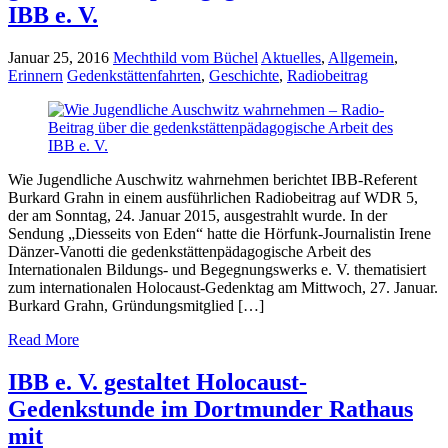
IBB e. V.
Januar 25, 2016
Mechthild vom Büchel
Aktuelles
,
Allgemein
,
Erinnern
Gedenkstättenfahrten
,
Geschichte
,
Radiobeitrag
Wie Jugendliche Auschwitz wahrnehmen berichtet IBB-Referent
Burkard Grahn in einem ausführlichen Radiobeitrag auf WDR 5,
der am Sonntag, 24. Januar 2015, ausgestrahlt wurde. In der
Sendung „Diesseits von Eden“ hatte die Hörfunk-Journalistin Irene
Dänzer-Vanotti die gedenkstättenpädagogische Arbeit des
Internationalen Bildungs- und Begegnungswerks e. V. thematisiert
zum internationalen Holocaust-Gedenktag am Mittwoch, 27. Januar.
Burkard Grahn, Gründungsmitglied […]
Read More
IBB e. V. gestaltet Holocaust-
Gedenkstunde im Dortmunder Rathaus
mit