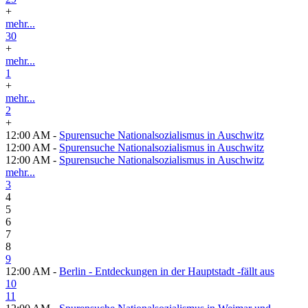
+
mehr...
30
+
mehr...
1
+
mehr...
2
+
12:00 AM -
Spurensuche Nationalsozialismus in Auschwitz
12:00 AM -
Spurensuche Nationalsozialismus in Auschwitz
12:00 AM -
Spurensuche Nationalsozialismus in Auschwitz
mehr...
3
4
5
6
7
8
9
12:00 AM -
Berlin - Entdeckungen in der Hauptstadt -fällt aus
10
11