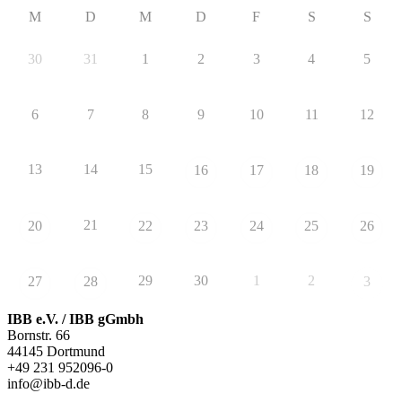
M
D
M
D
F
S
S
30
31
1
2
3
4
5
6
7
8
9
10
11
12
13
14
15
16
17
18
19
21
20
22
23
24
25
26
29
30
1
2
27
28
3
IBB e.V. / IBB gGmbh
Bornstr. 66
44145 Dortmund
+49 231 952096-0
info@ibb-d.de