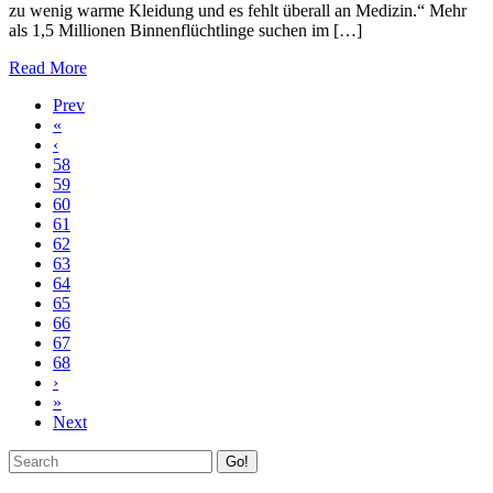
zu wenig warme Kleidung und es fehlt überall an Medizin.“ Mehr
als 1,5 Millionen Binnenflüchtlinge suchen im […]
Read More
Prev
«
‹
58
59
60
61
62
63
64
65
66
67
68
›
»
Next
Go!