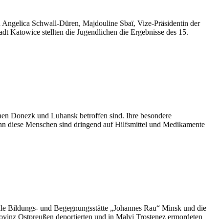
 Angelica Schwall-Düren, Majdouline Sbaï, Vize-Präsidentin der
t Katowice stellten die Jugendlichen die Ergebnisse des 15.
onen Donezk und Luhansk betroffen sind. Ihre besondere
nn diese Menschen sind dringend auf Hilfsmittel und Medikamente
nale Bildungs- und Begegnungsstätte „Johannes Rau“ Minsk und die
ovinz Ostpreußen deportierten und in Malyj Trostenez ermordeten