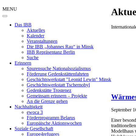
MENU
Aktue
Das IBB
Internation
Aktuelles
Kalender
Veranstaltungen
Die IBB „Johannes Rau“ in Minsk
IBB Repräsentanz Berlin
Suche
Erinnern
Spurensuche Nationalsozialismus
Förderung Gedenkstättenfahrten
Geschichtswerkstatt "Leonid Lewin" Minsk
Geschichtswerkstatt Tschernobyl
Gedenkstätte Trostenez
Wärmesc
Gemeinsam erinnern – Projekte
An die Grenze gehen
Nachhaltigkeit
September 1
ewoca 3
Förderprogramm Belarus
Einer besond
Europäische Aktionswochen
traditionell
Soziale Gesellschaft
Modellhaus w
Europe4refugees