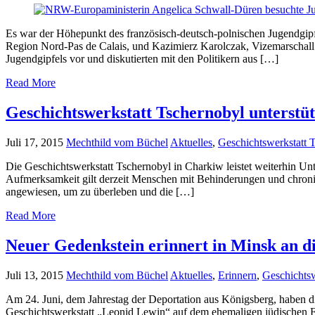
Es war der Höhepunkt des französisch-deutsch-polnischen Jugendgipf
Region Nord-Pas de Calais, und Kazimierz Karolczak, Vizemarschall d
Jugendgipfels vor und diskutierten mit den Politikern aus […]
Read More
Geschichtswerkstatt Tschernobyl unterstüt
Juli 17, 2015
Mechthild vom Büchel
Aktuelles
,
Geschichtswerkstatt 
Die Geschichtswerkstatt Tschernobyl in Charkiw leistet weiterhin U
Aufmerksamkeit gilt derzeit Menschen mit Behinderungen und chroni
angewiesen, um zu überleben und die […]
Read More
Neuer Gedenkstein erinnert in Minsk an d
Juli 13, 2015
Mechthild vom Büchel
Aktuelles
,
Erinnern
,
Geschichts
Am 24. Juni, dem Jahrestag der Deportation aus Königsberg, haben d
Geschichtswerkstatt „Leonid Lewin“ auf dem ehemaligen jüdischen Fr