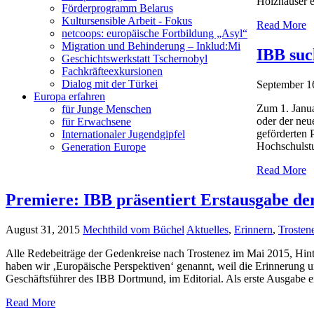
Holzhäuser e
Förderprogramm Belarus
Kultursensible Arbeit - Fokus
Read More
netcoops: europäische Fortbildung „Asyl“
Migration und Behinderung – Inklud:Mi
IBB suc
Geschichtswerkstatt Tschernobyl
Fachkräfteexkursionen
Dialog mit der Türkei
September 1
Europa erfahren
Zum 1. Janua
für Junge Menschen
oder der neu
für Erwachsene
geförderten 
Internationaler Jugendgipfel
Hochschulstu
Generation Europe
Read More
Premiere: IBB präsentiert Erstausgabe de
August 31, 2015
Mechthild vom Büchel
Aktuelles
,
Erinnern
,
Trosten
Alle Redebeiträge der Gedenkreise nach Trostenez im Mai 2015, Hin
haben wir ‚Europäische Perspektiven‘ genannt, weil die Erinnerung 
Geschäftsführer des IBB Dortmund, im Editorial. Als erste Ausgabe 
Read More