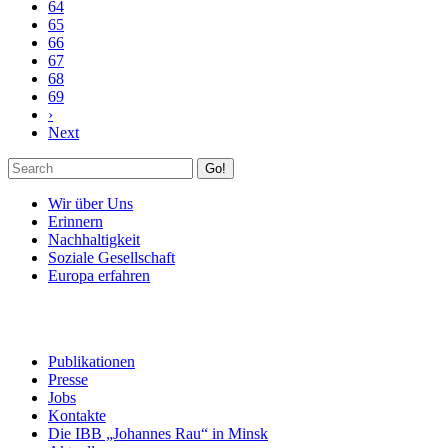
64
65
66
67
68
69
›
Next
Go!
Wir über Uns
Erinnern
Nachhaltigkeit
Soziale Gesellschaft
Europa erfahren
Publikationen
Presse
Jobs
Kontakte
Die IBB „Johannes Rau“ in Minsk