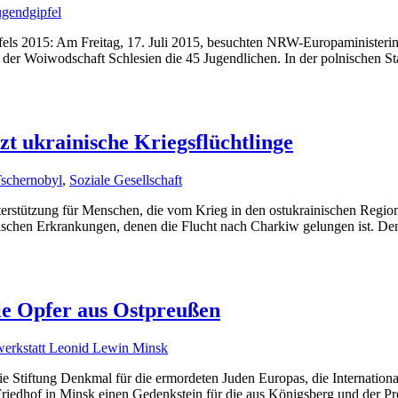
els 2015: Am Freitag, 17. Juli 2015, besuchten NRW-Europaministerin
er Woiwodschaft Schlesien die 45 Jugendlichen. In der polnischen Stad
zt ukrainische Kriegsflüchtlinge
Tschernobyl
,
Soziale Gesellschaft
nterstützung für Menschen, die vom Krieg in den ostukrainischen Regi
schen Erkrankungen, denen die Flucht nach Charkiw gelungen ist. De
ie Opfer aus Ostpreußen
werkstatt Leonid Lewin Minsk
ie Stiftung Denkmal für die ermordeten Juden Europas, die Internatio
iedhof in Minsk einen Gedenkstein für die aus Königsberg und der Pr