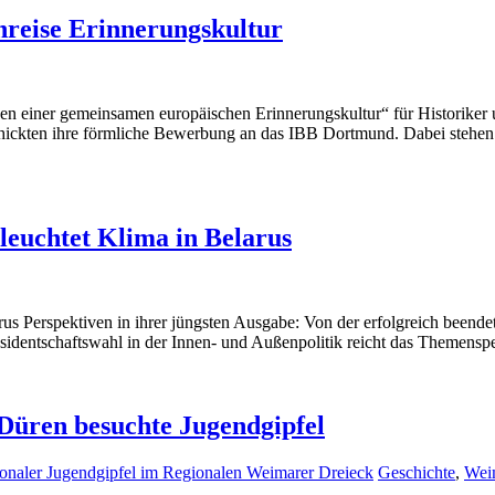
nreise Erinnerungskultur
en einer gemeinsamen europäischen Erinnerungskultur“ für Historiker u
chickten ihre förmliche Bewerbung an das IBB Dortmund. Dabei stehen 
leuchtet Klima in Belarus
rus Perspektiven in ihrer jüngsten Ausgabe: Von der erfolgreich beend
räsidentschaftswahl in der Innen- und Außenpolitik reicht das Theme
Düren besuchte Jugendgipfel
tionaler Jugendgipfel im Regionalen Weimarer Dreieck
Geschichte
,
Wei