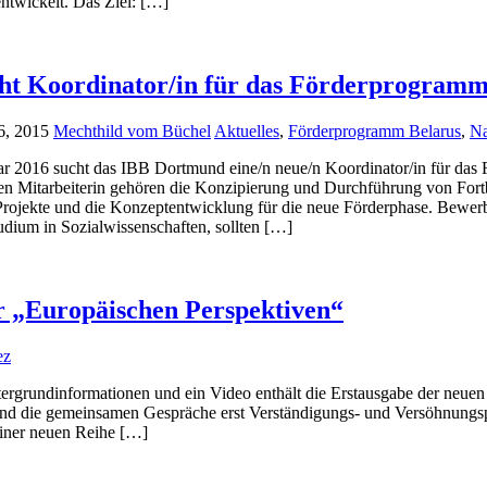
ntwickelt. Das Ziel: […]
ht Koordinator/in für das Förderprogramm
6, 2015
Mechthild vom Büchel
Aktuelles
,
Förderprogramm Belarus
,
Na
r 2016 sucht das IBB Dortmund eine/n neue/n Koordinator/in für das
en Mitarbeiterin gehören die Konzipierung und Durchführung von Fort
Projekte und die Konzeptentwicklung für die neue Förderphase. Bewe
dium in Sozialwissenschaften, sollten […]
r „Europäischen Perspektiven“
ez
tergrundinformationen und ein Video enthält die Erstausgabe der neue
und die gemeinsamen Gespräche erst Verständigungs- und Versöhnungsp
einer neuen Reihe […]