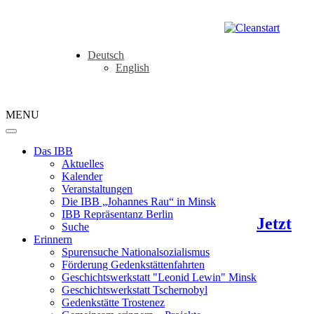
Deutsch
English
MENU
Das IBB
Aktuelles
Kalender
Veranstaltungen
Die IBB „Johannes Rau“ in Minsk
IBB Repräsentanz Berlin
Jetzt
Suche
Erinnern
Spurensuche Nationalsozialismus
Förderung Gedenkstättenfahrten
Geschichtswerkstatt "Leonid Lewin" Minsk
Geschichtswerkstatt Tschernobyl
Gedenkstätte Trostenez