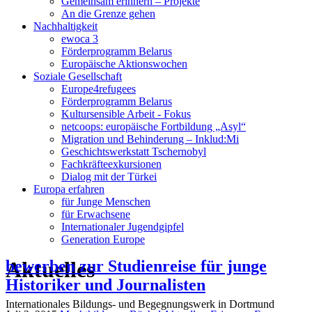
Gemeinsam erinnern – Projekte
An die Grenze gehen
Nachhaltigkeit
ewoca 3
Förderprogramm Belarus
Europäische Aktionswochen
Soziale Gesellschaft
Europe4refugees
Förderprogramm Belarus
Kultursensible Arbeit - Fokus
netcoops: europäische Fortbildung „Asyl“
Migration und Behinderung – Inklud:Mi
Geschichtswerkstatt Tschernobyl
Fachkräfteexkursionen
Dialog mit der Türkei
Europa erfahren
für Junge Menschen
für Erwachsene
Internationaler Jugendgipfel
Generation Europe
Aktuelles
bewerben zur Studienreise für junge
Historiker und Journalisten
Internationales Bildungs- und Begegnungswerk in Dortmund