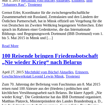
Mai 5, 2015
Mechthild vom Büchel
Aktuelles
,
Erinnern
,
IBB
"Johannes Rau"
,
Trostenez
Gernot Erler, Koordinator für die zwischengesellschaftliche
Zusammenarbeit mit Russland, Zentralasien und den Ländern der
Östlichen Partnerschaft, bat in Minsk offiziell um Vergebung für die
von Deutschen im Zweiten Weltkrieg begangenen Verbrechen. Erler
sprach im Rahmen einer Gedenkreise, die das Internationale
Bildungs- und Begegnungswerk Dortmund (IBB Dortmund) vom 1.
bis 5. Mai 2015 in Minsk und […]
Read More
100 Reisende bringen Friedensbotschaft
„Nie wieder Krieg“ nach Belarus
April 27, 2015
Mechthild vom Büchel
Aktuelles
,
Erinnern
,
Geschichtswerkstatt Leonid Lewin Minsk
,
Trostenez
Zum 70. Jahrestag der Befreiung vom Faschismus am 8. Mai 2015
reisen rund 100 Akteure aus der (friedens-) politischen und
kirchlichen Versöhnungsarbeit nach Belarus. Ihr klarer Appell: „Nie
wieder Krieg“. Die Gedenkreise hat das IBB Dortmund organisiert.
Matthias Platzeck, Ministerpräsident des Landes Brandenburg a. D.,