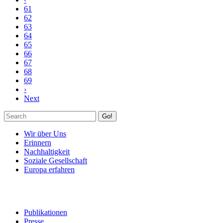
61
62
63
64
65
66
67
68
69
›
Next
Go!
Wir über Uns
Erinnern
Nachhaltigkeit
Soziale Gesellschaft
Europa erfahren
Publikationen
Presse