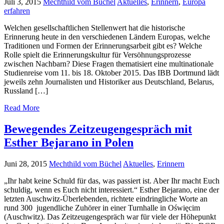
Juli 3, 2015
Mechthild vom Büchel
Aktuelles
,
Erinnern
,
Europa
erfahren
Welchen gesellschaftlichen Stellenwert hat die historische
Erinnerung heute in den verschiedenen Ländern Europas, welche
Traditionen und Formen der Erinnerungsarbeit gibt es? Welche
Rolle spielt die Erinnerungskultur für Versöhnungsprozesse
zwischen Nachbarn? Diese Fragen thematisiert eine multinationale
Studienreise vom 11. bis 18. Oktober 2015. Das IBB Dortmund lädt
jeweils zehn Journalisten und Historiker aus Deutschland, Belarus,
Russland […]
Read More
Bewegendes Zeitzeugengespräch mit
Esther Bejarano in Polen
Juni 28, 2015
Mechthild vom Büchel
Aktuelles
,
Erinnern
„Ihr habt keine Schuld für das, was passiert ist. Aber Ihr macht Euch
schuldig, wenn es Euch nicht interessiert.“ Esther Bejarano, eine der
letzten Auschwitz-Überlebenden, richtete eindringliche Worte an
rund 300 jugendliche Zuhörer in einer Turnhalle in Oświęcim
(Auschwitz). Das Zeitzeugengespräch war für viele der Höhepunkt