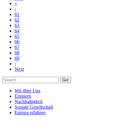
«
‹
61
62
63
64
65
66
67
68
69
›
Next
Go!
Wir über Uns
Erinnern
Nachhaltigkeit
Soziale Gesellschaft
Europa erfahren