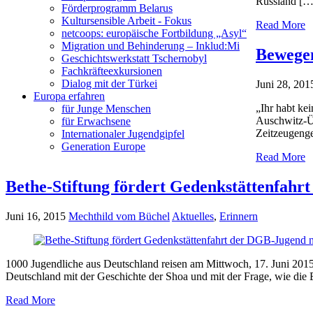
Russland […
Förderprogramm Belarus
Kultursensible Arbeit - Fokus
Read More
netcoops: europäische Fortbildung „Asyl“
Migration und Behinderung – Inklud:Mi
Bewegen
Geschichtswerkstatt Tschernobyl
Fachkräfteexkursionen
Dialog mit der Türkei
Juni 28, 201
Europa erfahren
„Ihr habt kei
für Junge Menschen
Auschwitz-Üb
für Erwachsene
Zeitzeugenge
Internationaler Jugendgipfel
Generation Europe
Read More
Bethe-Stiftung fördert Gedenkstättenfah
Juni 16, 2015
Mechthild vom Büchel
Aktuelles
,
Erinnern
1000 Jugendliche aus Deutschland reisen am Mittwoch, 17. Juni 2015
Deutschland mit der Geschichte der Shoa und mit der Frage, wie die 
Read More