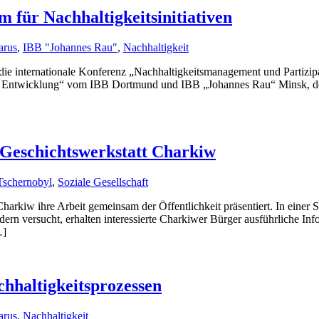
m für Nachhaltigkeitsinitiativen
arus
,
IBB "Johannes Rau"
,
Nachhaltigkeit
e internationale Konferenz „Nachhaltigkeitsmanagement und Partizipati
en Entwicklung“ vom IBB Dortmund und IBB „Johannes Rau“ Minsk, de
 Geschichtswerkstatt Charkiw
Tschernobyl
,
Soziale Gesellschaft
arkiw ihre Arbeit gemeinsam der Öffentlichkeit präsentiert. In einer
 versucht, erhalten interessierte Charkiwer Bürger ausführliche Infor
…]
chhaltigkeitsprozessen
arus
,
Nachhaltigkeit