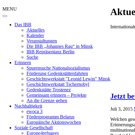
MENU
Aktue
Das IBB
Internation
Aktuelles
Kalender
Veranstaltungen
Die IBB „Johannes Rau“ in Minsk
IBB Repräsentanz Berlin
Suche
Erinnern
Spurensuche Nationalsozialismus
Förderung Gedenkstättenfahrten
Geschichtswerkstatt "Leonid Lewin" Minsk
Geschichtswerkstatt Tschernobyl
Gedenkstätte Trostenez
Jetzt b
Gemeinsam erinnern – Projekte
An die Grenze gehen
Nachhaltigkeit
Juli 3, 2015
ewoca 3
Förderprogramm Belarus
Welchen gese
Europäische Aktionswochen
Erinnerungsa
Soziale Gesellschaft
multinationa
Europe4refugees