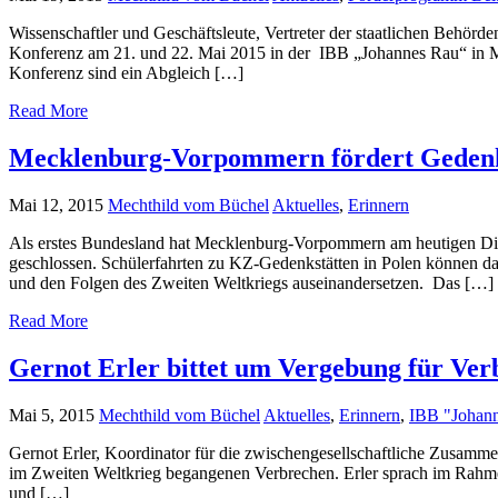
Wissenschaftler und Geschäftsleute, Vertreter der staatlichen Behörde
Konferenz am 21. und 22. Mai 2015 in der IBB „Johannes Rau“ in Mi
Konferenz sind ein Abgleich […]
Read More
Mecklenburg-Vorpommern fördert Gedenks
Mai 12, 2015
Mechthild vom Büchel
Aktuelles
,
Erinnern
Als erstes Bundesland hat Mecklenburg-Vorpommern am heutigen Dien
geschlossen. Schülerfahrten zu KZ-Gedenkstätten in Polen können dadu
und den Folgen des Zweiten Weltkriegs auseinandersetzen. Das […]
Read More
Gernot Erler bittet um Vergebung für Ver
Mai 5, 2015
Mechthild vom Büchel
Aktuelles
,
Erinnern
,
IBB "Johan
Gernot Erler, Koordinator für die zwischengesellschaftliche Zusammen
im Zweiten Weltkrieg begangenen Verbrechen. Erler sprach im Rahm
und […]