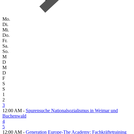
Mo.
Di.
Mi.
Do.
Fr.
Sa.
So.
M
D
M
D
F
S
S
1
2
3
12:00 AM -
Spurensuche Nationalsozialismus in Weimar und
Buchenwald
4
5
12:00 AM -
Generation Europe-The Academy: Fachkräftetraining