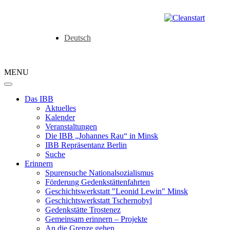
Deutsch
MENU
Das IBB
Aktuelles
Kalender
Veranstaltungen
Die IBB „Johannes Rau“ in Minsk
IBB Repräsentanz Berlin
Suche
Erinnern
Spurensuche Nationalsozialismus
Förderung Gedenkstättenfahrten
Geschichtswerkstatt "Leonid Lewin" Minsk
Geschichtswerkstatt Tschernobyl
Gedenkstätte Trostenez
Gemeinsam erinnern – Projekte
An die Grenze gehen