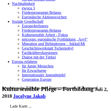
Nachhaltigkeit
ewoca 3
Förderprogramm Belarus
Europäische Aktionswochen
Soziale Gesellschaft
Europe4refugees
Förderprogramm Belarus
Kultursensible Arbeit - Fokus
netcoops: europäische Fortbildung „Asyl“
Migration und Behinderung – Inklud:Mi
Geschichtswerkstatt Tschernobyl
Fachkräfteexkursionen
Dialog mit der Türkei
Europa erfahren
für Junge Menschen
für Erwachsene
Internationaler Jugendgipfel
Generation Europe
Internationales Bildungs- und Begegnungswerk in Dortmund
Kultursensible Pflege – Fortbildung
Juli 2,
2018
Jocelyne Jakob
Lade Karte ...