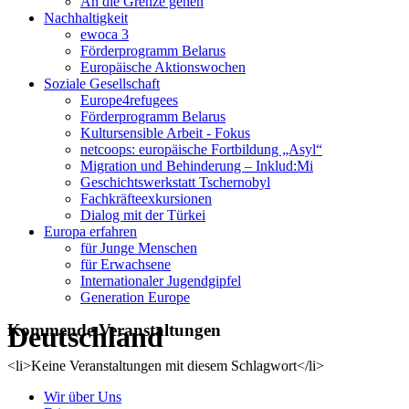
An die Grenze gehen
Nachhaltigkeit
ewoca 3
Förderprogramm Belarus
Europäische Aktionswochen
Soziale Gesellschaft
Europe4refugees
Förderprogramm Belarus
Kultursensible Arbeit - Fokus
netcoops: europäische Fortbildung „Asyl“
Migration und Behinderung – Inklud:Mi
Geschichtswerkstatt Tschernobyl
Fachkräfteexkursionen
Dialog mit der Türkei
Europa erfahren
für Junge Menschen
für Erwachsene
Internationaler Jugendgipfel
Generation Europe
Deutschland
Kommende Veranstaltungen
<li>Keine Veranstaltungen mit diesem Schlagwort</li>
Wir über Uns