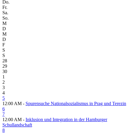
Do.
Fr.
Sa.
So.
M
D
M
D
F
S
S
28
29
30
1
2
3
4
5
12:00 AM -
Spurensuche Nationalsozialismus in Prag und Terezin
6
7
12:00 AM -
Inklusion und Integration in der Hamburger
Schullandschaft
8