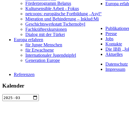
Förderprogramm Belarus
Europa erfah
Kultursensible Arbeit - Fokus
netcoops: europäische Fortbildung „Asyl“
Migration und Behinderung – Inklud:Mi
Geschichtswerkstatt Tschernobyl
Publikatione
Fachkräfteexkursionen
Presse
Dialog mit der Türkei
Jobs
Europa erfahren
Kontakte
für Junge Menschen
Die IBB „Jo
für Erwachsene
Aktuelles
Internationaler Jugendgipfel
Generation Europe
Datenschutz
Impressum
Referenzen
Kalender