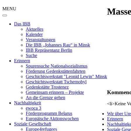
MENU
Mass
Das IBB
Aktuelles
Kalender
Veranstaltungen
Die IBB „Johannes Rau“ in Minsk
IBB Repräsentanz Berlin
Suche
Erinnern
Spurensuche Nationalsozialismus
Förderung Gedenkstättenfahrten
Geschichtswerkstatt "Leonid Lewin" Minsk
Geschichtswerkstatt Tschernobyl
Gedenkstätte Trostenez
Kommende
Gemeinsam erinnern – Projekte
An die Grenze gehen
Nachhaltigkeit
<li>Keine Ve
ewoca 3
Förderprogramm Belarus
Wir über Un
Europäische Aktionswochen
Erinnern
Soziale Gesellschaft
Nachhaltigke
Europe4refugees
Soziale Gese