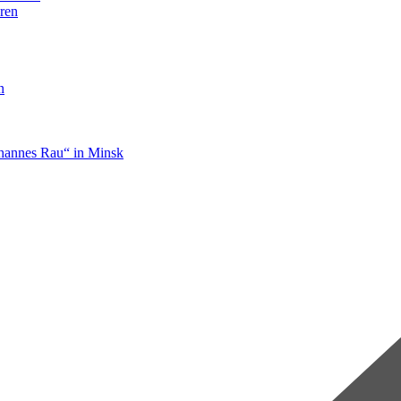
ren
n
hannes Rau“ in Minsk