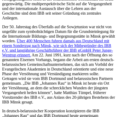
gegenwärtig. Die multiperspektivische Sicht auf die Vergangenheit
und der internationale Austausch über die Lehren aus der
Geschichte sind dem IBB seit seiner Gründung ein zentrales
Anliegen.
Der 50. Jahrestag des Überfalls auf die Sowjetunion war nicht von
ungefähr zum symbolträchtigen Datum für die Grundsteinlegung für
die Internationale Bildungs- und Begegnungsstätte in Minsk gewählt
worden.
Über 400 Menschen fuhren damals aus Deutschland mit
einem Sonderzug nach Minsk, wie sich der Mitbegründer des IBB
e.V. und langjährige Geschäftsführer der IBB gGmbH Peter Junge-
Wentrup erinnert.
Am 22. Juni 1991, kurz nach der Öffnung des so
genannten Eisernen Vorhangs, begann die Arbeit am ersten deutsch-
belarussischen Gemeinschaftsunternehmen, das sich am Vorbild der
Evangelischen Akademien in Deutschland orientierte und eine neue
Phase der Versöhnung und Verständigung markieren sollte.
Getragen wird sie vom IBB Dortmund und belarussischen Partnern
gemeinsam. „Die IBB „Johannes Rau“ in Minsk ist heute ein Ort
der Versöhnung, an dem die schrecklichen Wunden der jüngsten
Vergangenheit heilen können“, hatte Matthias Tümpel, früherer
Vorsitzender des IBB e.V., aus Anlass des 20-jährigen Bestehens der
IBB Minsk gesagt.
In deutsch-belarussischer Kooperation konzipieren die IBB
„Johannes Rau“ und das IBB Dortmund heute gemeinsam