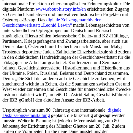
internationale Projekte zu einer europäischen Erinnerungskultur. Die
digitale Plattform
www.about-history.info/en
erleichtert den Zugang
zu Geschichtsinitiativen und innovativen historischen Projekten mit
Osteuropa-Bezug. Das
digitale Zeitzeugenarchiv der
Geschichtswerkstatt „Leonid Lewin“
macht Lebensgeschichten von
unterschiedlichen Opfergruppen auf Deutsch und Russisch
zugänglich. Hierzu zählen belarussische Ghetto- und KZ-Häftlinge,
Partisanen, Kriegsgefangene und Zwangsarbeitende, aber auch aus
Deutschland, Österreich und Tschechien nach Minsk und Malyj
Trostenez deportierte Juden. Zahlreiche Einzelschicksale sind zudem
in den didaktischen Handreichungen der Geschichtswerkstatt für die
pädagogische Arbeit aufgearbeitet. Konferenzen und Seminare
bringen Geschichtsinteressierte, Historikerinnen und Historikern aus
der Ukraine, Polen, Russland, Belarus und Deutschland zusammen.
Denn: „Die Sicht der anderen auf die Geschichte zu kennen, wird
zunehmend wichtig in Zeiten, da die Spannungen zwischen Ost und
West wieder zunehmen und Geschichte für unterschiedliche Zwecke
instrumentalisiert wird“, umreißt Dr. Astrid Sahm, Geschäftsführerin
der IBB gGmbH den aktuellen Ansatz der IBB-Arbeit.
Ursprünglich war zum 80. Jahrestag eine internationale,
digitale
Diskussionsveranstaltung
geplant, die kurzfristig abgesagt werden
musste. Weiter in Planung ist jedoch die Veranstaltung zum 80.
Jahrestag der Errichtung des Minsker Ghettos am 20. Juli. Zudem
laufen die Vorarbeiten für die neue Dauerausstellung der