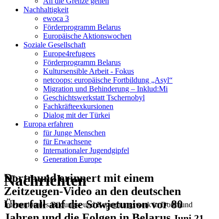
An die Grenze gehen
Nachhaltigkeit
ewoca 3
Förderprogramm Belarus
Europäische Aktionswochen
Soziale Gesellschaft
Europe4refugees
Förderprogramm Belarus
Kultursensible Arbeit - Fokus
netcoops: europäische Fortbildung „Asyl“
Migration und Behinderung – Inklud:Mi
Geschichtswerkstatt Tschernobyl
Fachkräfteexkursionen
Dialog mit der Türkei
Europa erfahren
für Junge Menschen
für Erwachsene
Internationaler Jugendgipfel
Generation Europe
Nachrichten
Dortmund erinnert mit einem
Zeitzeugen-Video an den deutschen
Überfall auf die Sowjetunion vor 80
Internationales Bildungs- und Begegnungswerk in Dortmund
Jahren und die Folgen in Belarus
Juni 21,