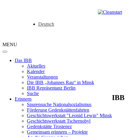
Deutsch
MENU
Das IBB
Aktuelles
Kalender
Veranstaltungen
Die IBB „Johannes Rau“ in Minsk
IBB Repräsentanz Berlin
Suche
IBB
Erinnern
Spurensuche Nationalsozialismus
Förderung Gedenkstättenfahrten
Geschichtswerkstatt "Leonid Lewin" Minsk
Geschichtswerkstatt Tschernobyl
Gedenkstätte Trostenez
Gemeinsam erinnern – Projekte