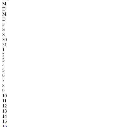
M
D
M
D
F
S
S
30
31
1
2
3
4
5
6
7
8
9
10
11
12
13
14
15
16