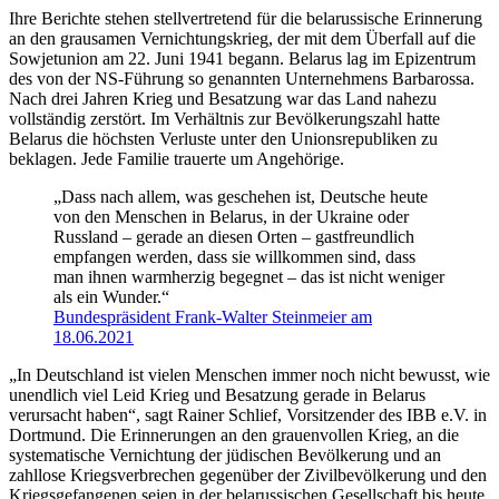
Ihre Berichte stehen stellvertretend für die belarussische Erinnerung
an den grausamen Vernichtungskrieg, der mit dem Überfall auf die
Sowjetunion am 22. Juni 1941 begann. Belarus lag im Epizentrum
des von der NS-Führung so genannten Unternehmens Barbarossa.
Nach drei Jahren Krieg und Besatzung war das Land nahezu
vollständig zerstört. Im Verhältnis zur Bevölkerungszahl hatte
Belarus die höchsten Verluste unter den Unionsrepubliken zu
beklagen. Jede Familie trauerte um Angehörige.
„Dass nach allem, was geschehen ist, Deutsche heute
von den Menschen in Belarus, in der Ukraine oder
Russland – gerade an diesen Orten – gastfreundlich
empfangen werden, dass sie willkommen sind, dass
man ihnen warmherzig begegnet – das ist nicht weniger
als ein Wunder.“
Bundespräsident Frank-Walter Steinmeier am
18.06.2021
„In Deutschland ist vielen Menschen immer noch nicht bewusst, wie
unendlich viel Leid Krieg und Besatzung gerade in Belarus
verursacht haben“, sagt Rainer Schlief, Vorsitzender des IBB e.V. in
Dortmund. Die Erinnerungen an den grauenvollen Krieg, an die
systematische Vernichtung der jüdischen Bevölkerung und an
zahllose Kriegsverbrechen gegenüber der Zivilbevölkerung und den
Kriegsgefangenen seien in der belarussischen Gesellschaft bis heute