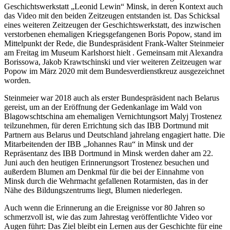
Geschichtswerkstatt „Leonid Lewin“ Minsk, in deren Kontext auch
das Video mit den beiden Zeitzeugen entstanden ist. Das Schicksal
eines weiteren Zeitzeugen der Geschichtswerkstatt, des inzwischen
verstorbenen ehemaligen Kriegsgefangenen Boris Popow, stand im
Mittelpunkt der Rede, die Bundespräsident Frank-Walter Steinmeier
am Freitag im Museum Karlshorst hielt . Gemeinsam mit Alexandra
Borissowa, Jakob Krawtschinski und vier weiteren Zeitzeugen war
Popow im März 2020 mit dem Bundesverdienstkreuz ausgezeichnet
worden.
Steinmeier war 2018 auch als erster Bundespräsident nach Belarus
gereist, um an der Eröffnung der Gedenkanlage im Wald von
Blagowschtschina am ehemaligen Vernichtungsort Malyj Trostenez
teilzunehmen, für deren Errichtung sich das IBB Dortmund mit
Partnern aus Belarus und Deutschland jahrelang engagiert hatte. Die
Mitarbeitenden der IBB „Johannes Rau“ in Minsk und der
Repräsentanz des IBB Dortmund in Minsk werden daher am 22.
Juni auch den heutigen Erinnerungsort Trostenez besuchen und
außerdem Blumen am Denkmal für die bei der Einnahme von
Minsk durch die Wehrmacht gefallenen Rotarmisten, das in der
Nähe des Bildungszentrums liegt, Blumen niederlegen.
Auch wenn die Erinnerung an die Ereignisse vor 80 Jahren so
schmerzvoll ist, wie das zum Jahrestag veröffentlichte Video vor
Augen führt: Das Ziel bleibt ein Lernen aus der Geschichte für eine