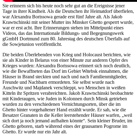
Sie erinnern sich bis heute noch sehr gut an die Ereignisse jener
Tage in ihrer Kindheit. Als die Deutschen ihr Heimatdorf überfielen,
war Alexandra Borissowa gerade erst fünf Jahre alt. Als Jakob
Krawtschinski mit seiner Mutter ins Minsker Ghetto gesperrt wurde,
war er erst acht. Ihre Erinnerungen stehen im Mittelpunkt eines
Videos, das das Internationale Bildungs- und Begegnungswerk
gGmbH Dortmund zum 80. Jahrestag des deutschen Überfalls auf
die Sowjetunion veröffentlicht.
Die beiden Überlebenden von Krieg und Holocaust berichten, wie
sie als Kinder in Belarus von einer Minute zur anderen Opfer des
Krieges wurden: Alexandra Borissowa erinnert sich noch deutlich,
wie die Bewaffneten das Dorf im Gebiet Witebsk einnahmen, die
Häuser in Brand steckten und nach und nach Familienmitglieder,
Freunde und Nachbarn ermordeten. Sie selbst wurde nach
Auschwitz und Majdanek verschleppt, wo Menschen in weißen
Kitteln ihr Spritzen verabreichten. Jakob Krawtschinski beobachtete
mit Kinderaugen, wie Juden in Kolonnen durch Minsk getrieben
wurden zu den verschiedenen Vernichtungsorten, über die im
Ghetto hinter vorgehaltener Hand erzählt wurde. Er sah, wie die
Besatzer Granaten in die Keller leerstehender Häuser warfen, „weil
sich dort ja noch jemand aufhalten könnte“. Sein kleiner Bruder, im
Ghetto geboren, starb während eines der grausamen Pogrome im
Ghetto. Er wurde nur ein Jahr alt.