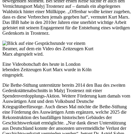
bewegenden Moment. Bei seiner ersten Reise suchte er auch den
Vernichtungsort Malyj Trostenez auf – damals ein abgelegenes
Waldstück hinter einer Müllkippe. „Offenbar wollte keiner zugeben,
dass es diese Verbrechen jemals gegeben hat“, vermutet Kurt Marx.
Das IBB habe in den 2010er Jahren eine unerhört wichtige Arbeit
geleistet mit seinem Engagement für die Entstehung eines würdigen
Gedenkorts in Trostenez.
Eine Videobotschaft des heute in London
lebenden Zeitzeugen Kurt Marx wurde in Köln
eingespielt.
Die Bethe-Stiftung unterstützte bereits 2014 den Bau des zweiten
Gedenkstättenabschnitts in Malyj Trostenez mit einer
Spendenverdopplungs-Aktion. Weitere Förderung kam damals vom
Auswärtigen Amt und dem Volksbund Deutsche
Kriegsgräberfürsorge. Auch dieses Mal möchte die Bethe-Stiftung
eine Förderung des Auswärtigen Amts ergänzen, welche 2025 die
Rekonstruktion des baufälligen historischen Gebäudes der
Geschichtswerkstatt ermöglichte. „Nur dank dieser Unterstützung
aus Deutschland konnte der ansonsten unvermeidliche Verlust der
Geschichtswerkstatt vermieden werden“, betont Dr. Astrid Sahm.