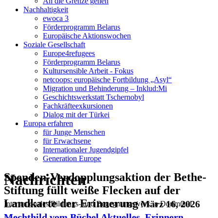
An die Grenze gehen
Nachhaltigkeit
ewoca 3
Förderprogramm Belarus
Europäische Aktionswochen
Soziale Gesellschaft
Europe4refugees
Förderprogramm Belarus
Kultursensible Arbeit - Fokus
netcoops: europäische Fortbildung „Asyl“
Migration und Behinderung – Inklud:Mi
Geschichtswerkstatt Tschernobyl
Fachkräfteexkursionen
Dialog mit der Türkei
Europa erfahren
für Junge Menschen
für Erwachsene
Internationaler Jugendgipfel
Generation Europe
Nachrichten
Spenden-Verdopplungsaktion der Bethe-
Stiftung füllt weiße Flecken auf der
Landkarte der Erinnerung
März 16, 2026
Internationales Bildungs- und Begegnungswerk in Dortmund
Mechthild vom Büchel
Aktuelles
,
Erinnern
,