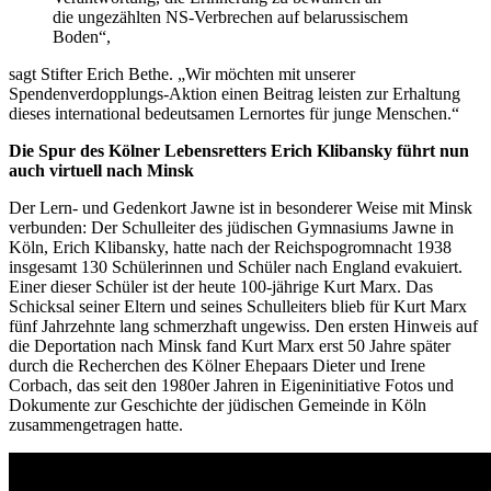
die ungezählten NS-Verbrechen auf belarussischem
Boden“,
sagt Stifter Erich Bethe. „Wir möchten mit unserer
Spendenverdopplungs-Aktion einen Beitrag leisten zur Erhaltung
dieses international bedeutsamen Lernortes für junge Menschen.“
Die Spur des Kölner Lebensretters Erich Klibansky führt nun
auch virtuell nach Minsk
Der Lern- und Gedenkort Jawne ist in besonderer Weise mit Minsk
verbunden: Der Schulleiter des jüdischen Gymnasiums Jawne in
Köln, Erich Klibansky, hatte nach der Reichspogromnacht 1938
insgesamt 130 Schülerinnen und Schüler nach England evakuiert.
Einer dieser Schüler ist der heute 100-jährige Kurt Marx. Das
Schicksal seiner Eltern und seines Schulleiters blieb für Kurt Marx
fünf Jahrzehnte lang schmerzhaft ungewiss. Den ersten Hinweis auf
die Deportation nach Minsk fand Kurt Marx erst 50 Jahre später
durch die Recherchen des Kölner Ehepaars Dieter und Irene
Corbach, das seit den 1980er Jahren in Eigeninitiative Fotos und
Dokumente zur Geschichte der jüdischen Gemeinde in Köln
zusammengetragen hatte.