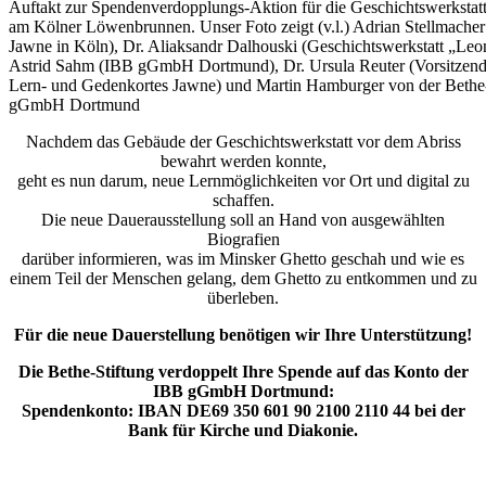
Auftakt zur Spendenverdopplungs-Aktion für die Geschichtswerksta
am Kölner Löwenbrunnen. Unser Foto zeigt (v.l.) Adrian Stellmache
Jawne in Köln), Dr. Aliaksandr Dalhouski (Geschichtswerkstatt „Leo
Astrid Sahm (IBB gGmbH Dortmund), Dr. Ursula Reuter (Vorsitzende
Lern- und Gedenkortes Jawne) und Martin Hamburger von der Bethe-
gGmbH Dortmund
Nachdem das Gebäude der Geschichtswerkstatt vor dem Abriss
bewahrt werden konnte,
geht es nun darum, neue Lernmöglichkeiten vor Ort und digital zu
schaffen.
Die neue Dauerausstellung soll an Hand von ausgewählten
Biografien
darüber informieren, was im Minsker Ghetto geschah und wie es
einem Teil der Menschen gelang, dem Ghetto zu entkommen und zu
überleben.
Für die neue Dauerstellung benötigen wir Ihre Unterstützung!
Die Bethe-Stiftung verdoppelt Ihre Spende auf das Konto der
IBB gGmbH Dortmund:
Spendenkonto: IBAN DE69 350 601 90 2100 2110 44 bei der
Bank für Kirche und Diakonie.