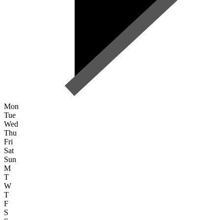
Mon
Tue
Wed
Thu
Fri
Sat
Sun
M
T
W
T
F
S