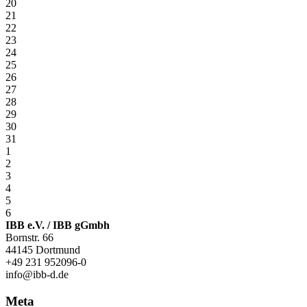
20
21
22
23
24
25
26
27
28
29
30
31
1
2
3
4
5
6
IBB e.V. / IBB gGmbh
Bornstr. 66
44145 Dortmund
+49 231 952096-0
info@ibb-d.de
Meta