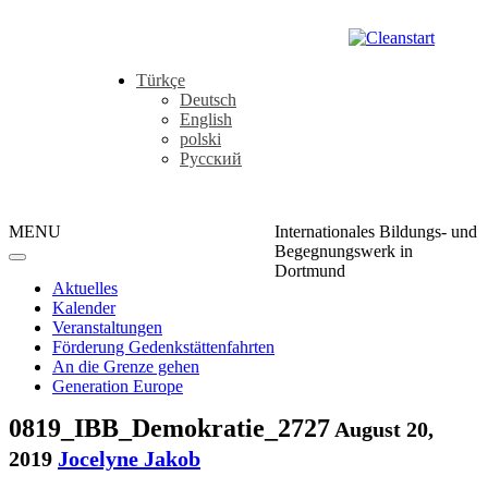
Türkçe
Deutsch
English
polski
Русский
MENU
Internationales Bildungs- und
Begegnungswerk in
Dortmund
Aktuelles
Kalender
Veranstaltungen
Förderung Gedenkstättenfahrten
An die Grenze gehen
Generation Europe
0819_IBB_Demokratie_2727
August 20,
2019
Jocelyne Jakob