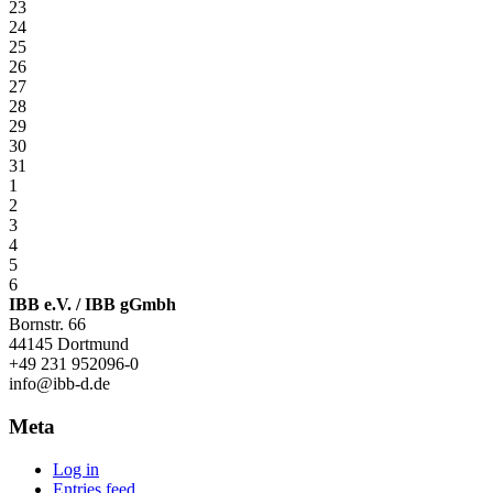
23
24
25
26
27
28
29
30
31
1
2
3
4
5
6
IBB e.V. / IBB gGmbh
Bornstr. 66
44145 Dortmund
+49 231 952096-0
info@ibb-d.de
Meta
Log in
Entries feed