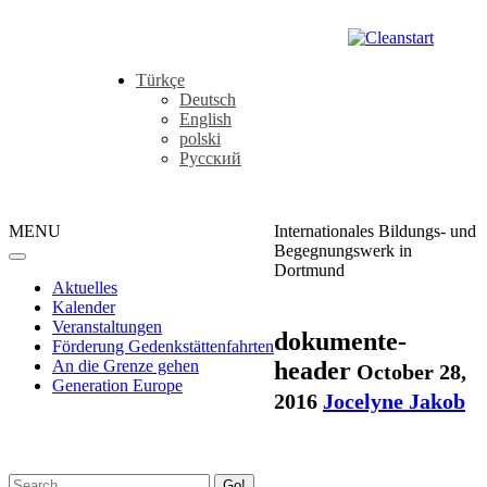
Türkçe
Deutsch
English
polski
Русский
MENU
Internationales Bildungs- und
Begegnungswerk in
Dortmund
Aktuelles
Kalender
Veranstaltungen
dokumente-
Förderung Gedenkstättenfahrten
header
An die Grenze gehen
October 28,
Generation Europe
2016
Jocelyne Jakob
Go!