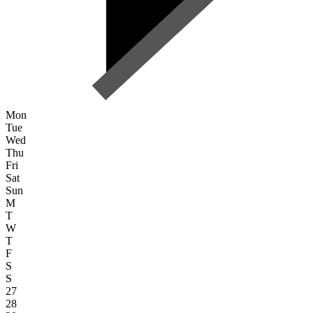
Mon
Tue
Wed
Thu
Fri
Sat
Sun
M
T
W
T
F
S
S
27
28