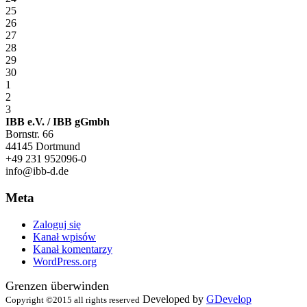
25
26
27
28
29
30
1
2
3
IBB e.V. / IBB gGmbh
Bornstr. 66
44145 Dortmund
+49 231 952096-0
info@ibb-d.de
Meta
Zaloguj się
Kanał wpisów
Kanał komentarzy
WordPress.org
Grenzen überwinden
Developed by
GDevelop
Copyright ©2015 all rights reserved