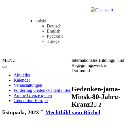
polski
Deutsch
English
Русский
Türkçe
MENU
Internationales Bildungs- und
Begegnungswerk in
Dortmund
Aktuelles
Kalender
Veranstaltungen
Gedenken-jama-
Förderung Gedenkstättenfahrten
Minsk-80-Jahre-
An die Grenze gehen
Generation Europe
Kranz2
2
listopada, 2023
Mechthild vom Büchel