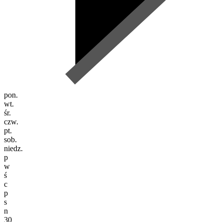
pon.
wt.
śr.
czw.
pt.
sob.
niedz.
p
w
ś
c
p
s
n
30