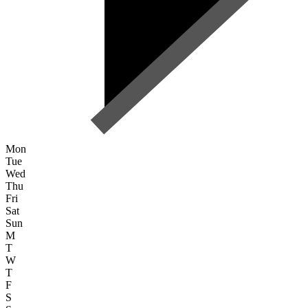
Mon
Tue
Wed
Thu
Fri
Sat
Sun
M
T
W
T
F
S