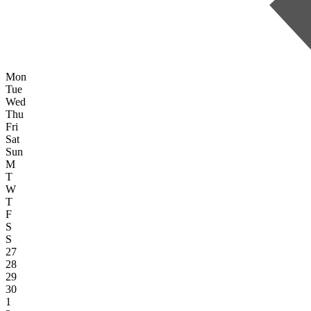
Mon
Tue
Wed
Thu
Fri
Sat
Sun
M
T
W
T
F
S
S
27
28
29
30
1