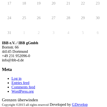
17
18
19
20
21
22
23
24
25
26
27
28
29
30
31
1
2
3
4
5
6
IBB e.V. / IBB gGmbh
Bornstr. 66
44145 Dortmund
+49 231 952096-0
info@ibb-d.de
Meta
Log in
Entries feed
Comments feed
WordPress.org
Grenzen überwinden
Developed by
GDevelop
Copyright ©2015 all rights reserved