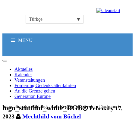
Türkçe
MENU
Aktuelles
Kalender
Veranstaltungen
Förderung Gedenkstättenfahrten
An die Grenze gehen
Generation Europe
Internationales Bildungs- und Begegnungswerk in Dortmund
logo_stutthof_white_RGB
February 17,
2023
Mechthild vom Büchel