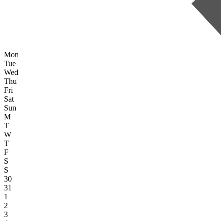
Mon
Tue
Wed
Thu
Fri
Sat
Sun
M
T
W
T
F
S
S
30
31
1
2
3