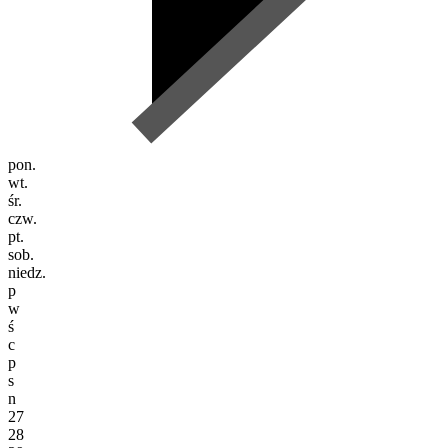
pon.
wt.
śr.
czw.
pt.
sob.
niedz.
p
w
ś
c
p
s
n
27
28