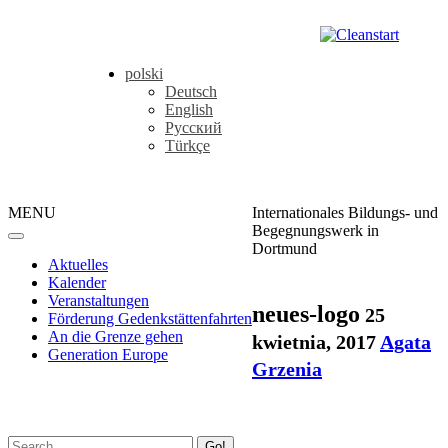
polski
Deutsch
English
Русский
Türkçe
MENU
Internationales Bildungs- und
Begegnungswerk in
Dortmund
Aktuelles
Kalender
Veranstaltungen
neues-logo
25
Förderung Gedenkstättenfahrten
An die Grenze gehen
kwietnia, 2017
Agata
Generation Europe
Grzenia
Go!