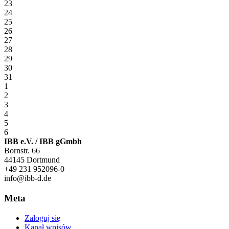
23
24
25
26
27
28
29
30
31
1
2
3
4
5
6
IBB e.V. / IBB gGmbh
Bornstr. 66
44145 Dortmund
+49 231 952096-0
info@ibb-d.de
Meta
Zaloguj się
Kanał wpisów