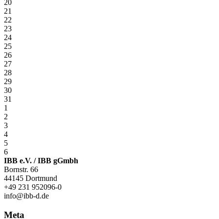
20
21
22
23
24
25
26
27
28
29
30
31
1
2
3
4
5
6
IBB e.V. / IBB gGmbh
Bornstr. 66
44145 Dortmund
+49 231 952096-0
info@ibb-d.de
Meta