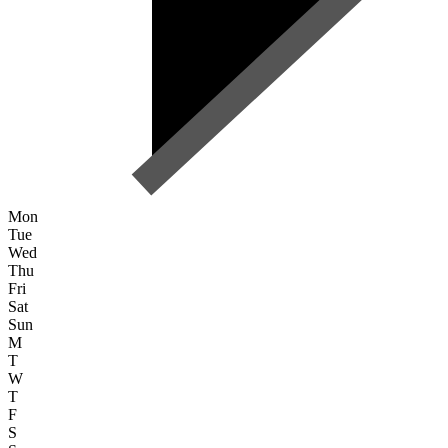
Mon
Tue
Wed
Thu
Fri
Sat
Sun
M
T
W
T
F
S