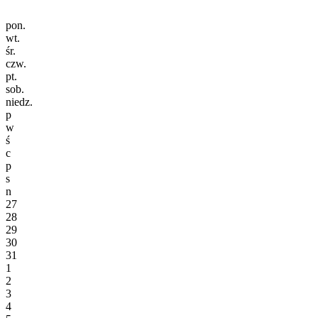
pon.
wt.
śr.
czw.
pt.
sob.
niedz.
p
w
ś
c
p
s
n
27
28
29
30
31
1
2
3
4