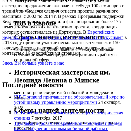
в эту работу свои знания и опыт. Только в Дортмунде
ежегодное предложение включает в себя до 100 семинаров и
Память: уроки истории
тренингов. Сюда же следует отнести проекты различного
масштаба: с 2002 по 2014 г. В рамках Программы поддержки
Беларуси, к примеру, получили финансирование более 175
IBB в Европе
немецко-белорусских партнерских проекта, координация
которых осуществлялась из Дортмунда. В
Европейских
Сферы нашей деятельности
неделях памяти „За будущее после Чернобыля и Фукусимы“
в
2013 году приняли участие несколько тысяч человек в 150
городах. Всего в настоящий момент мы поддерживаем
Социальное общество: вместе с международными
контакты с 16 европейскими странами.
специалистами мы продолжаем развивать работу в
социальной сфере.
Здесь Вы больше узнаете о нас
Историческая мастерская им.
Леонида Левина в Минске
Последние новости
место встречи свидетелей событий и молодежи в
IBB Dortmund приглашает на образовательный курс по
Минске
устойчивому управлению меропритиями
24 октября,
2022
Сферы нашей деятельности
На Вилейщине появилась крупная фотоэлектрическая
станция
7 октября, 2017
Узнать Европу: поездки для студентов, семинары и
Трудными дорогами современной молодёжи пройдём
проекты
вместе: обучение основам мобильной работы с