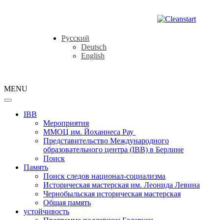
Русский
Deutsch
English
MENU
IBB
Мероприятия
ММОЦ им. Йоханнеса Рау
Представительство Международного
образовательного центра (IBB) в Берлине
Поиск
Память
Поиск следов национал-социализма
Историческая мастерская им. Леонида Левина
Чернобыльская историческая мастерская
Общая память
устойчивость