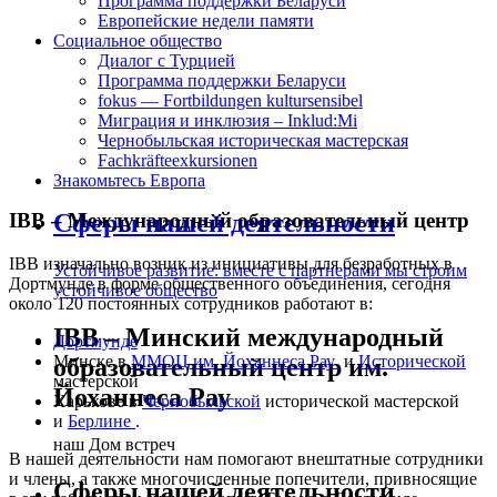
Программа поддержки Беларуси
Европейские недели памяти
Социальное общество
Диалог с Турцией
Программа поддержки Беларуси
fokus — Fortbildungen kultursensibel
Миграция и инклюзия – Inklud:Mi
Чернобыльская историческая мастерская
Fachkräfteexkursionen
Знакомьтесь Европа
IBB – Международный образовательный центр
Сферы нашей деятельности
IBB изначально возник из инициативы для безработных в
Устойчивое развитие: вместе с партнерами мы строим
Дортмунде в форме общественного объединения, сегодня
устойчивое общество
около 120 постоянных сотрудников работают в:
IBB – Минский международный
Дортмунде
Минске в
ММОЦ им. Йоханнеса Рау
и
Исторической
образовательный центр им.
мастерской
Йоханнеса Рау
Харькове в
Чернобыльской
исторической мастерской
и
Берлине
.
наш Дом встреч
В нашей деятельности нам помогают внештатные сотрудники
и члены, а также многочисленные попечители, привносящие
Сферы нашей деятельности