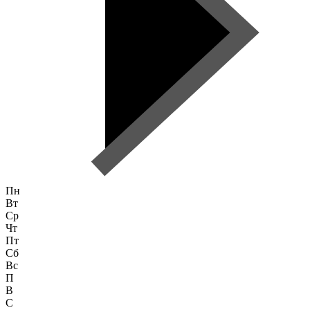
Пн
Вт
Ср
Чт
Пт
Сб
Вс
П
В
С