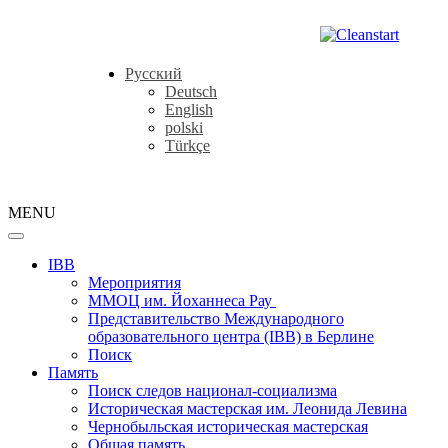
Русский
Deutsch
English
polski
Türkçe
MENU
IBB
Мероприятия
ММОЦ им. Йоханнеса Рау
Представительство Международного
образовательного центра (IBB) в Берлине
Поиск
Память
Поиск следов национал-социализма
Историческая мастерская им. Леонида Левина
Чернобыльская историческая мастерская
Общая память