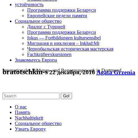
устойчивость
Программа поддержки Беларуси
Европейские недели памяти
Социальное общество
Диалог с Турцией
Программа поддержки Беларуси
fokus — Fortbildungen kultursensibel
Миграция и инклюзия – Inklud:Mi
Чернобыльская историческая мастерская
Fachkräfteexkursionen
Знакомьтесь Европа
Internationales Bildungs- und Begegnungswerk in Dortmund
bratotschkin-s
22 декабря, 2016
Agata Grzenia
Go!
О нас
Память
Nachhaltigkeit
Социальное общество
Узнать Европу