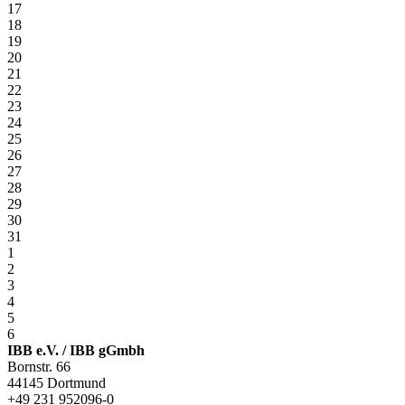
17
18
19
20
21
22
23
24
25
26
27
28
29
30
31
1
2
3
4
5
6
IBB e.V. / IBB gGmbh
Bornstr. 66
44145 Dortmund
+49 231 952096-0