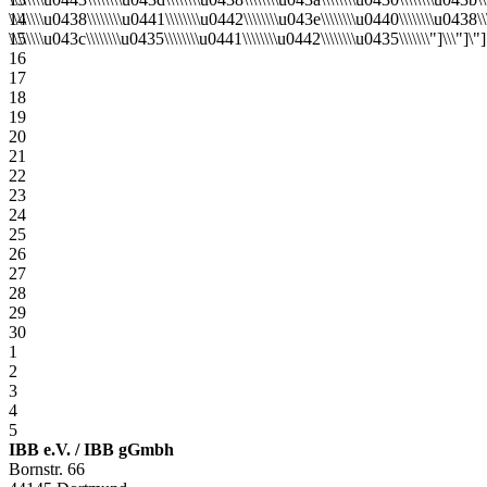
14
15
16
17
18
19
20
21
22
23
24
25
26
27
28
29
30
1
2
3
4
5
IBB e.V. / IBB gGmbh
Bornstr. 66