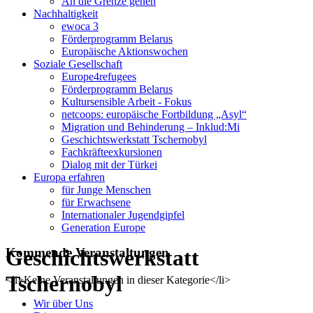
An die Grenze gehen
Nachhaltigkeit
ewoca 3
Förderprogramm Belarus
Europäische Aktionswochen
Soziale Gesellschaft
Europe4refugees
Förderprogramm Belarus
Kultursensible Arbeit - Fokus
netcoops: europäische Fortbildung „Asyl“
Migration und Behinderung – Inklud:Mi
Geschichtswerkstatt Tschernobyl
Fachkräfteexkursionen
Dialog mit der Türkei
Europa erfahren
für Junge Menschen
für Erwachsene
Internationaler Jugendgipfel
Generation Europe
Geschichtswerkstatt
Kommende Veranstaltungen
Tschernobyl
<li>Keine Veranstaltungen in dieser Kategorie</li>
Wir über Uns