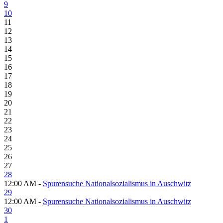
9
10
11
12
13
14
15
16
17
18
19
20
21
22
23
24
25
26
27
28
12:00 AM -
Spurensuche Nationalsozialismus in Auschwitz
29
12:00 AM -
Spurensuche Nationalsozialismus in Auschwitz
30
1