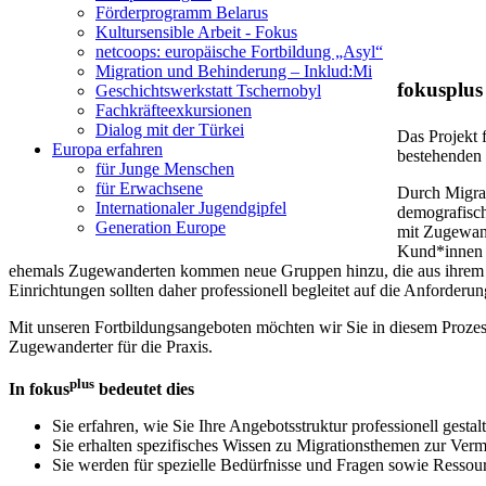
Förderprogramm Belarus
Kultursensible Arbeit - Fokus
netcoops: europäische Fortbildung „Asyl“
Migration und Behinderung – Inklud:Mi
fokusplus
Geschichtswerkstatt Tschernobyl
Fachkräfteexkursionen
Dialog mit der Türkei
Das Projekt 
Europa erfahren
bestehenden
für Junge Menschen
für Erwachsene
Durch Migrat
Internationaler Jugendgipfel
demografisch
Generation Europe
mit Zugewand
Kund*innen u
ehemals Zugewanderten kommen neue Gruppen hinzu, die aus ihrem H
Einrichtungen sollten daher professionell begleitet auf die Anforderu
Mit unseren Fortbildungsangeboten möchten wir Sie in diesem Prozes
Zugewanderter für die Praxis.
plus
In fokus
bedeutet dies
Sie erfahren, wie Sie Ihre Angebotsstruktur professionell ges
Sie erhalten spezifisches Wissen zu Migrationsthemen zur Verm
Sie werden für spezielle Bedürfnisse und Fragen sowie Ressour