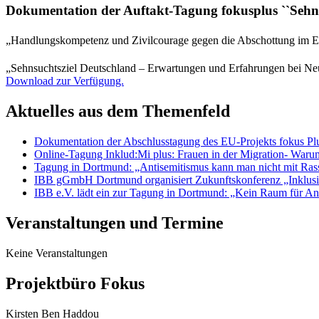
Dokumentation der Auftakt-Tagung fokusplus ``Sehn
„Handlungskompetenz und Zivilcourage gegen die Abschottung im Ein
„Sehnsuchtsziel Deutschland – Erwartungen und Erfahrungen bei Neu
Download zur Verfügung.
Aktuelles aus dem Themenfeld
Dokumentation der Abschlusstagung des EU-Projekts fokus Plus
Online-Tagung Inklud:Mi plus: Frauen in der Migration- Waru
Tagung in Dortmund: „Antisemitismus kann man nicht mit Ra
IBB gGmbH Dortmund organisiert Zukunftskonferenz „Inklusio
IBB e.V. lädt ein zur Tagung in Dortmund: „Kein Raum für Ant
Veranstaltungen und Termine
Keine Veranstaltungen
Projektbüro Fokus
Kirsten Ben Haddou