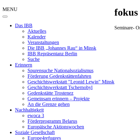
MENU
fokus
Das IBB
Seminare- On
Aktuelles
Kalender
Veranstaltungen
Die IBB „Johannes Rau“ in Minsk
IBB Repräsentanz Berlin
Suche
Erinnern
Spurensuche Nationalsozialismus
Förderung Gedenkstättenfahrten
Geschichtswerkstatt "Leonid Lewin" Minsk
Geschichtswerkstatt Tschernobyl
Gedenkstätte Trostenez
Gemeinsam erinnern – Projekte
An die Grenze gehen
Nachhaltigkeit
ewoca 3
Förderprogramm Belarus
Europäische Aktionswochen
Soziale Gesellschaft
Europe4refugees