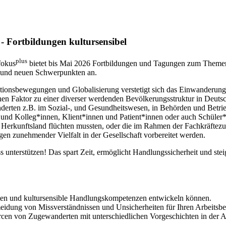
 - Fortbildungen kultursensibel
plus
fokus
bietet bis Mai 2026 Fortbildungen und Tagungen zum Themenk
 und neuen Schwerpunkten an.
ionsbewegungen und Globalisierung verstetigt sich das Einwanderung
en Faktor zu einer diverser werdenden Bevölkerungsstruktur in Deutsc
erten z.B. im Sozial-, und Gesundheitswesen, in Behörden und Betrie
nd Kolleg*innen, Klient*innen und Patient*innen oder auch Schüler*in
erkunftsland flüchten mussten, oder die im Rahmen der Fachkräftez
ngen zunehmender Vielfalt in der Gesellschaft vorbereitet werden.
s unterstützen! Das spart Zeit, ermöglicht Handlungssicherheit und 
talten und kultursensible Handlungskompetenzen entwickeln können.
eidung von Missverständnissen und Unsicherheiten für Ihren Arbeitsbe
cen von Zugewanderten mit unterschiedlichen Vorgeschichten in der Auf