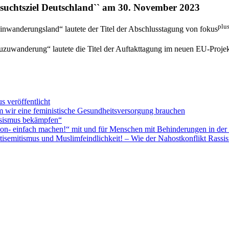
suchtsziel Deutschland`` am 30. November 2023
plu
wanderungsland“ lautete der Titel der Abschlusstagung von fokus
zuwanderung“ lautete die Titel der Auftakttagung im neuen EU-Projek
 veröffentlicht
m wir eine feministische Gesundheitsversorgung brauchen
ssismus bekämpfen“
n- einfach machen!“ mit und für Menschen mit Behinderungen in der
isemitismus und Muslimfeindlichkeit! – Wie der Nahostkonflikt Rassi