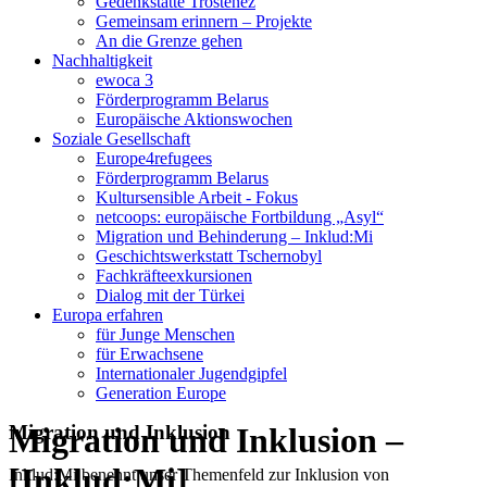
Gedenkstätte Trostenez
Gemeinsam erinnern – Projekte
An die Grenze gehen
Nachhaltigkeit
ewoca 3
Förderprogramm Belarus
Europäische Aktionswochen
Soziale Gesellschaft
Europe4refugees
Förderprogramm Belarus
Kultursensible Arbeit - Fokus
netcoops: europäische Fortbildung „Asyl“
Migration und Behinderung – Inklud:Mi
Geschichtswerkstatt Tschernobyl
Fachkräfteexkursionen
Dialog mit der Türkei
Europa erfahren
für Junge Menschen
für Erwachsene
Internationaler Jugendgipfel
Generation Europe
Migration und Inklusion –
Migration und Inklusion
[Inklud:Mi]
Inklud:Mi benennt unser Themenfeld zur Inklusion von