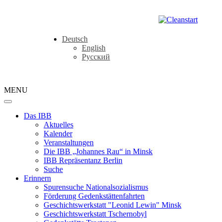
Deutsch
English
Русский
MENU
Das IBB
Aktuelles
Kalender
Veranstaltungen
Die IBB „Johannes Rau“ in Minsk
IBB Repräsentanz Berlin
Suche
Erinnern
Spurensuche Nationalsozialismus
Förderung Gedenkstättenfahrten
Geschichtswerkstatt "Leonid Lewin" Minsk
Geschichtswerkstatt Tschernobyl