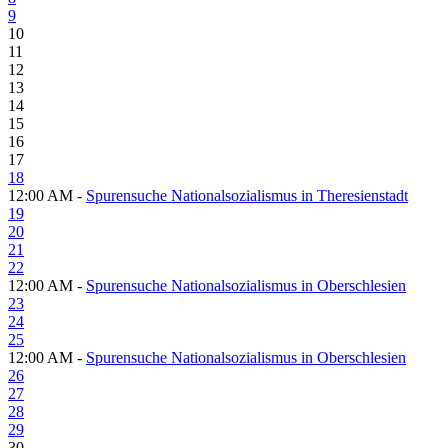
9
10
11
12
13
14
15
16
17
18
12:00 AM -
Spurensuche Nationalsozialismus in Theresienstadt
19
20
21
22
12:00 AM -
Spurensuche Nationalsozialismus in Oberschlesien
23
24
25
12:00 AM -
Spurensuche Nationalsozialismus in Oberschlesien
26
27
28
29
30