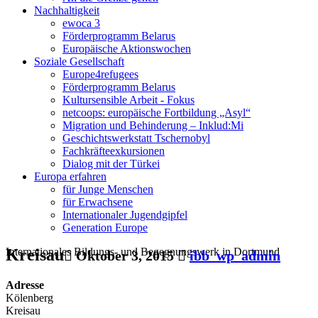
Nachhaltigkeit
ewoca 3
Förderprogramm Belarus
Europäische Aktionswochen
Soziale Gesellschaft
Europe4refugees
Förderprogramm Belarus
Kultursensible Arbeit - Fokus
netcoops: europäische Fortbildung „Asyl“
Migration und Behinderung – Inklud:Mi
Geschichtswerkstatt Tschernobyl
Fachkräfteexkursionen
Dialog mit der Türkei
Europa erfahren
für Junge Menschen
für Erwachsene
Internationaler Jugendgipfel
Generation Europe
Internationales Bildungs- und Begegnungswerk in Dortmund
Kreisau
Oktober 3, 2015
ibb_wp_admin
Adresse
Kölenberg
Kreisau