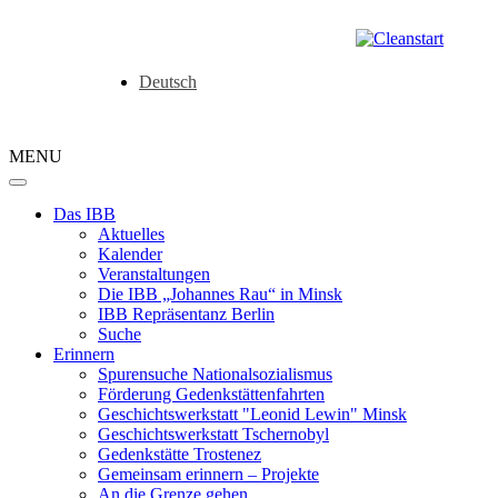
Deutsch
MENU
Das IBB
Aktuelles
Kalender
Veranstaltungen
Die IBB „Johannes Rau“ in Minsk
IBB Repräsentanz Berlin
Suche
Erinnern
Spurensuche Nationalsozialismus
Förderung Gedenkstättenfahrten
Geschichtswerkstatt "Leonid Lewin" Minsk
Geschichtswerkstatt Tschernobyl
Gedenkstätte Trostenez
Gemeinsam erinnern – Projekte
An die Grenze gehen