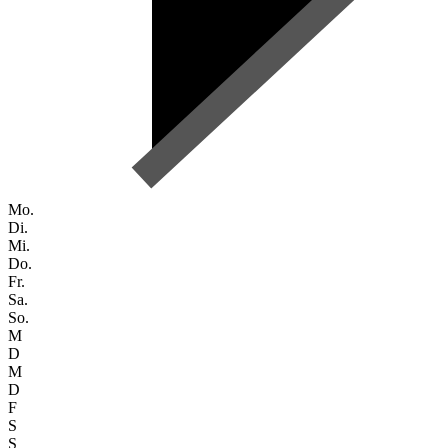
Mo.
Di.
Mi.
Do.
Fr.
Sa.
So.
M
D
M
D
F
S
S