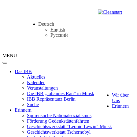
Deutsch
English
Русский
MENU
Das IBB
Aktuelles
Kalender
Veranstaltungen
Die IBB „Johannes Rau“ in Minsk
Wir über
IBB Repräsentanz Berlin
Uns
Suche
Erinnern
Erinnern
Spurensuche Nationalsozialismus
Förderung Gedenkstättenfahrten
Geschichtswerkstatt "Leonid Lewin" Minsk
Geschichtswerkstatt Tschernobyl