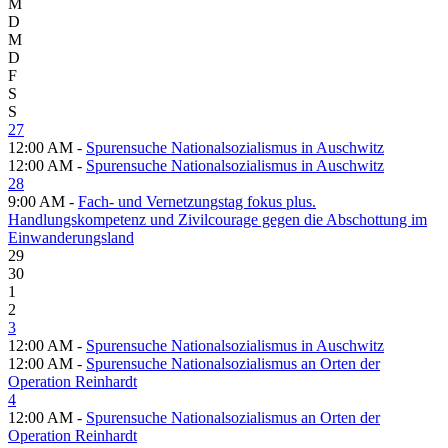
M
D
M
D
F
S
S
27
12:00 AM -
Spurensuche Nationalsozialismus in Auschwitz
12:00 AM -
Spurensuche Nationalsozialismus in Auschwitz
28
9:00 AM -
Fach- und Vernetzungstag fokus plus.
Handlungskompetenz und Zivilcourage gegen die Abschottung im
Einwanderungsland
29
30
1
2
3
12:00 AM -
Spurensuche Nationalsozialismus in Auschwitz
12:00 AM -
Spurensuche Nationalsozialismus an Orten der
Operation Reinhardt
4
12:00 AM -
Spurensuche Nationalsozialismus an Orten der
Operation Reinhardt