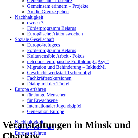
Gedenkstätte Trostenez
Gemeinsam erinnern – Projekte
An die Grenze gehen
Nachhaltigkeit
ewoca 3
Förderprogramm Belarus
Europäische Aktionswochen
Soziale Gesellschaft
Europe4refugees
Förderprogramm Belarus
Kultursensible Arbeit - Fokus
netcoops: europäische Fortbildung „Asyl“
Migration und Behinderung – Inklud:Mi
Geschichtswerkstatt Tschernobyl
Fachkräfteexkursionen
Dialog mit der Türkei
Europa erfahren
für Junge Menschen
für Erwachsene
Internationaler Jugendgipfel
Generation Europe
Veranstaltungen in Minsk und
Nachhaltigkeit
Soziale Gesellschaft
Europa erfahren
Charkiw