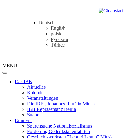
Deutsch
English
polski
Русский
Türkçe
MENU
Das IBB
Aktuelles
Kalender
Veranstaltungen
Die IBB „Johannes Rau“ in Minsk
IBB Repräsentanz Berlin
Suche
Erinnern
Spurensuche Nationalsozialismus
Förderung Gedenkstättenfahrten
Geschichtswerkstatt "Leonid Lewin" Minsk