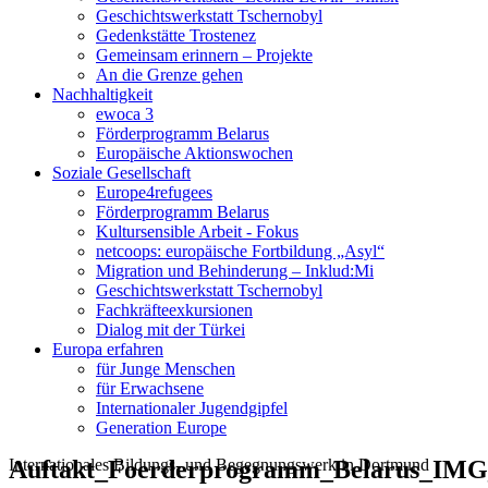
Geschichtswerkstatt Tschernobyl
Gedenkstätte Trostenez
Gemeinsam erinnern – Projekte
An die Grenze gehen
Nachhaltigkeit
ewoca 3
Förderprogramm Belarus
Europäische Aktionswochen
Soziale Gesellschaft
Europe4refugees
Förderprogramm Belarus
Kultursensible Arbeit - Fokus
netcoops: europäische Fortbildung „Asyl“
Migration und Behinderung – Inklud:Mi
Geschichtswerkstatt Tschernobyl
Fachkräfteexkursionen
Dialog mit der Türkei
Europa erfahren
für Junge Menschen
für Erwachsene
Internationaler Jugendgipfel
Generation Europe
Internationales Bildungs- und Begegnungswerk in Dortmund
Auftakt_Foerderprogramm_Belarus_IMG