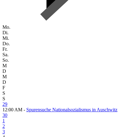
Mo.
Di.
Mi.
Do.
Fr.
Sa.
So.
M
D
M
D
F
S
S
29
12:00 AM -
Spurensuche Nationalsozialismus in Auschwitz
30
1
2
3