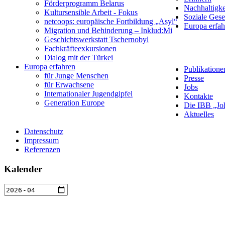
Förderprogramm Belarus
Nachhaltigke
Kultursensible Arbeit - Fokus
Soziale Gese
netcoops: europäische Fortbildung „Asyl“
Europa erfah
Migration und Behinderung – Inklud:Mi
Geschichtswerkstatt Tschernobyl
Fachkräfteexkursionen
Dialog mit der Türkei
Europa erfahren
Publikatione
für Junge Menschen
Presse
für Erwachsene
Jobs
Internationaler Jugendgipfel
Kontakte
Generation Europe
Die IBB „Jo
Aktuelles
Datenschutz
Impressum
Referenzen
Kalender