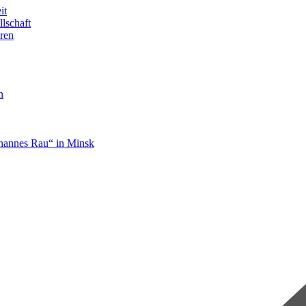
it
llschaft
ren
n
hannes Rau“ in Minsk