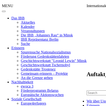
MENU
Internation
Das IBB
Aktuelles
Kalender
Veranstaltungen
Die IBB „Johannes Rau“ in Minsk
IBB Repräsentanz Berlin
Suche
Erinnern
Spurensuche Nationalsozialismus
Förderung Gedenkstättenfahrten
Geschichtswerkstatt "Leonid Lewin" Minsk
Geschichtswerkstatt Tschernobyl
Gedenkstätte Trostenez
Auftak
Gemeinsam erinnern – Projekte
An die Grenze gehen
Nachhaltigkeit
ewoca 3
Förderprogramm Belarus
Europäische Aktionswochen
Soziale Gesellschaft
Wir über Un
Europe4refugees
Erinnern